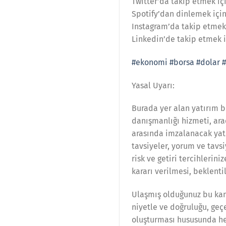
Twitter’da takip etmek i
Spotify’dan dinlemek içi
Instagram’da takip etmek
Linkedin’de takip etmek
#ekonomi
#borsa
#dolar
#
Yasal Uyarı:
Burada yer alan yatırım b
danışmanlığı hizmeti, ara
arasında imzalanacak yat
tavsiyeler, yorum ve tavs
risk ve getiri tercihlerin
kararı verilmesi, beklent
Ulaşmış olduğunuz bu kana
niyetle ve doğruluğu, geçe
oluşturması hususunda he