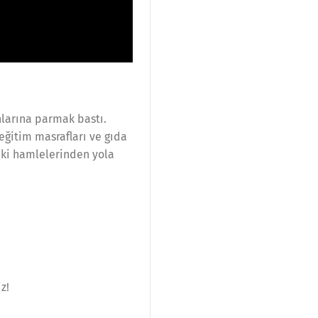
nlarına parmak bastı.
 eğitim masrafları ve gıda
aki hamlelerinden yola
z!