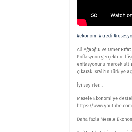
#ekonomi
#kredi
#resesy
Ali Ağaoğlu ve Ömer Rıfat
Enflasyonu gerçekten düşür
enflasyonunu mercek altın
çıkarak İsrail’İn Türkiye a
İyi seyirler…
Mesele Ekonomi’ye destek
https://www.youtube.co
Daha fazla Mesele Ekonomi