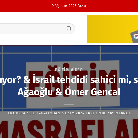
9 Ağustos 2026 Pazar
EĞITIM
,
VIDEO
r? & İsrail tehdidi sahici mi, s
Ağaoğlu & Ömer Gencal
EKONOMIKLIK
TARAFINDAN
8 EKIM 2024
TARIHINDE YAYINLANDI