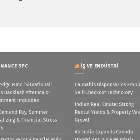
INANCE SPC
İŞ VE ENDÜSTRI
edge Fund ‘Situational’
Cannabis Dispensaries Embr
s Backlash After Major
Self-Checkout Technology
estment Implodes
Indian Real Estate: Strong
Demand Pay, Summer
Rental Yields & Property Va
alizing & Financial Stress
Growth
dy
Air India Expands Canada
ractor Faces Financial Ruin
Operations: New Mumbai-