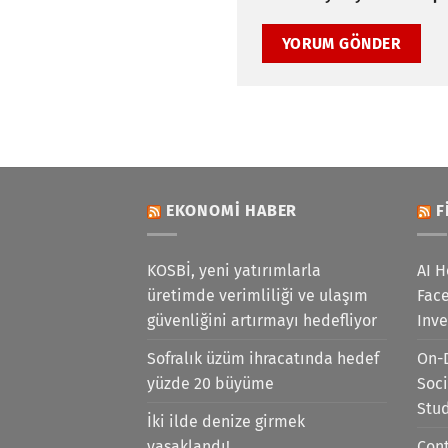
EKONOMI HABER
F
KOSBİ, yeni yatırımlarla
AI H
üretimde verimliliği ve ulaşım
Face
güvenliğini artırmayı hedefliyor
Inv
Sofralık üzüm ihracatında hedef
On-
yüzde 20 büyüme
Soci
Stu
İki ilde denize girmek
yasaklandı!
Cont