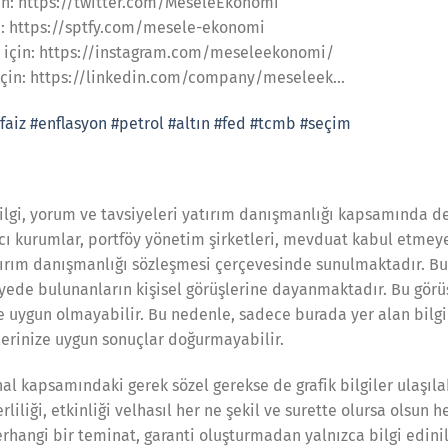
çin: https://twitter.com/MeseleEkonomi
n: https://sptfy.com/mesele-ekonomi
 için: https://instagram.com/meseleekonomi/
 için: https://linkedin.com/company/meseleek…
faiz
#enflasyon
#petrol
#altın
#fed
#tcmb
#seçim
ilgi, yorum ve tavsiyeleri yatırım danışmanlığı kapsamında değ
cı kurumlar, portföy yönetim şirketleri, mevduat kabul etmey
ırım danışmanlığı sözleşmesi çerçevesinde sunulmaktadır. Bu
iyede bulunanların kişisel görüşlerine dayanmaktadır. Bu görü
ize uygun olmayabilir. Bu nedenle, sadece burada yer alan bilg
ilerinize uygun sonuçlar doğurmayabilir.
l kapsamındaki gerek sözel gerekse de grafik bilgiler ulaşıla
rliliği, etkinliği velhasıl her ne şekil ve surette olursa olsun 
rhangi bir teminat, garanti oluşturmadan yalnızca bilgi edin