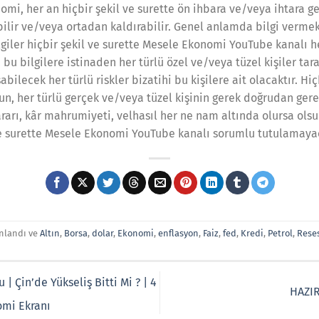
omi, her an hiçbir şekil ve surette ön ihbara ve/veya ihtara g
ebilir ve/veya ortadan kaldırabilir. Genel anlamda bilgi verm
lgiler hiçbir şekil ve surette Mesele Ekonomi YouTube kanalı 
 bilgilere istinaden her türlü özel ve/veya tüzel kişiler tara
bilecek her türlü riskler bizatihi bu kişilere ait olacaktır. Hiç
un, her türlü gerçek ve/veya tüzel kişinin gerek doğrudan gere
rı, kâr mahrumiyeti, velhasıl her ne nam altında olursa olsu
ve surette Mesele Ekonomi YouTube kanalı sorumlu tutulamayac
ınlandı ve
Altın
,
Borsa
,
dolar
,
Ekonomi
,
enflasyon
,
Faiz
,
fed
,
Kredi
,
Petrol
,
Rese
| Çin’de Yükseliş Bitti Mi ? | 4
HAZIR
omi Ekranı