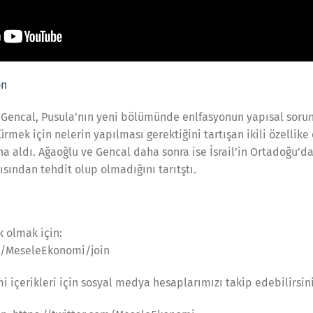
on
 Gencal, Pusula’nın yeni bölümünde enlfasyonun yapısal soru
mek için nelerin yapılması gerektiğini tartışan ikili özellike
a aldı. Ağaoğlu ve Gencal daha sonra ise İsrail’in Ortadoğu’d
çısından tehdit olup olmadığını tarıtştı.
 olmak için:
m/MeseleEkonomi/join
 içerikleri için sosyal medya hesaplarımızı takip edebilirsini