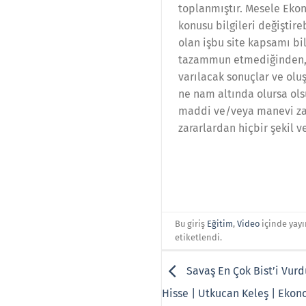
toplanmıştır. Mesele Ekon
konusu bilgileri değiştir
olan işbu site kapsamı bi
tazammun etmediğinden, bu
varılacak sonuçlar ve oluşa
ne nam altında olursa ols
maddi ve/veya manevi zara
zararlardan hiçbir şekil 
Bu giriş
Eğitim
,
Video
içinde yay
etiketlendi.
Savaş En Çok Bist’i Vurdu 
Hisse | Utkucan Keleş | Ekon