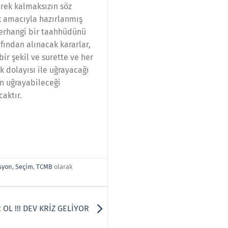
erek kalmaksızın söz
ek amacıyla hazırlanmış
herhangi bir taahhüdünü
fından alınacak kararlar,
bir şekil ve surette ve her
k dolayısı ile uğrayacağı
n uğrayabileceği
aktır.
syon
,
Seçim
,
TCMB
olarak
 OL !!! DEV KRİZ GELİYOR