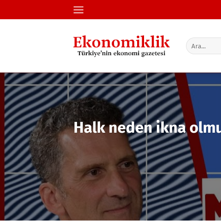
İçeriğe
atla
Halk neden ikna olmuyo