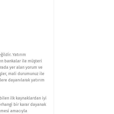
ildir. Yatırım
en bankalar ile müşteri
rada yer alan yorum ve
şler, mali durumunuz ile
ilere dayanılarak yatırım
bilen ilk kaynaklardan iyi
herhangi bir karar dayanak
ilmesi amacıyla