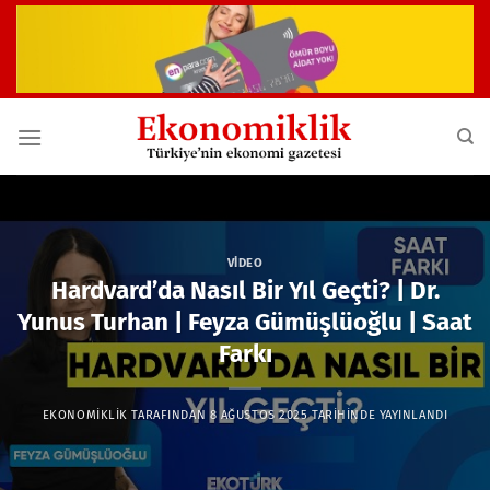
İçeriğe
atla
VIDEO
Hardvard’da Nasıl Bir Yıl Geçti? | Dr.
Yunus Turhan | Feyza Gümüşlüoğlu | Saat
Farkı
EKONOMIKLIK
TARAFINDAN
8 AĞUSTOS 2025
TARIHINDE YAYINLANDI