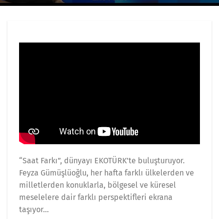
“Saat Farkı”, dünyayı EKOTÜRK’te buluşturuyor.
Feyza Gümüşlüoğlu, her hafta farklı ülkelerden ve
milletlerden konuklarla, bölgesel ve küresel
meselelere dair farklı perspektifleri ekrana
taşıyor…