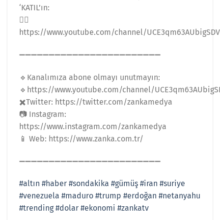
‘KATIL’ın:
👉🏻
https://www.youtube.com/channel/UCE3qm63AUbigSD
➖➖➖➖➖➖➖➖➖➖➖➖➖➖➖➖➖➖➖➖➖➖➖➖
🔹Kanalımıza abone olmayı unutmayın:
🔹https://www.youtube.com/channel/UCE3qm63AUbig
✖️Twitter: https://twitter.com/zankamedya
📷 Instagram:
https://www.instagram.com/zankamedya
📱 Web: https://www.zanka.com.tr/
➖➖➖➖➖➖➖➖➖➖➖➖➖➖➖➖➖➖➖➖➖➖➖➖
#altın
#haber
#sondakika
#gümüş
#iran
#suriye
#venezuela
#maduro
#trump
#erdoğan
#netanyahu
#trending
#dolar
#ekonomi
#zankatv