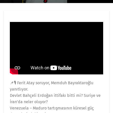
📌🎙️ Ferit Atay soruyor, Memduh Bayraktaroğlu
yanıtlıyor.
Devlet Bahçeli Erdoğan ittifakı bitti mi? Suriye ve
İran’da neler oluyor?
Venezuela – Maduro tartışmasının küresel güç