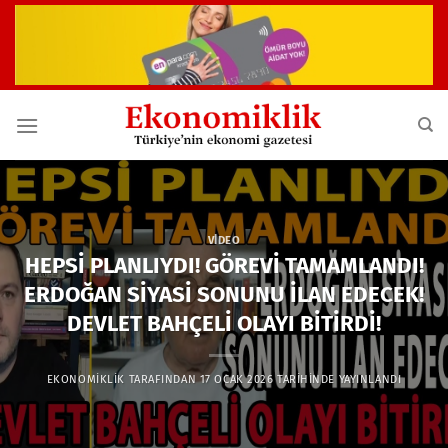
İçeriğe
atla
VIDEO
HEPSİ PLANLIYDI! GÖREVİ TAMAMLANDI!
ERDOĞAN SİYASİ SONUNU İLAN EDECEK!
DEVLET BAHÇELİ OLAYI BİTİRDİ!
EKONOMIKLIK
TARAFINDAN
17 OCAK 2026
TARIHINDE YAYINLANDI