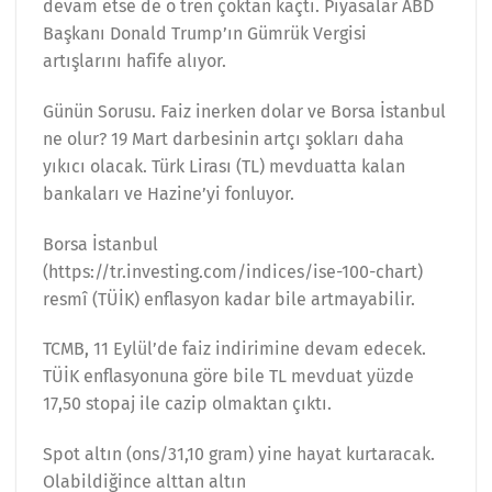
devam etse de o tren çoktan kaçtı. Piyasalar ABD
Başkanı Donald Trump’ın Gümrük Vergisi
artışlarını hafife alıyor.
Günün Sorusu. Faiz inerken dolar ve Borsa İstanbul
ne olur? 19 Mart darbesinin artçı şokları daha
yıkıcı olacak. Türk Lirası (TL) mevduatta kalan
bankaları ve Hazine’yi fonluyor.
Borsa İstanbul
(https://tr.investing.com/indices/ise-100-chart)
resmî (TÜİK) enflasyon kadar bile artmayabilir.
TCMB, 11 Eylül’de faiz indirimine devam edecek.
TÜİK enflasyonuna göre bile TL mevduat yüzde
17,50 stopaj ile cazip olmaktan çıktı.
Spot altın (ons/31,10 gram) yine hayat kurtaracak.
Olabildiğince alttan altın