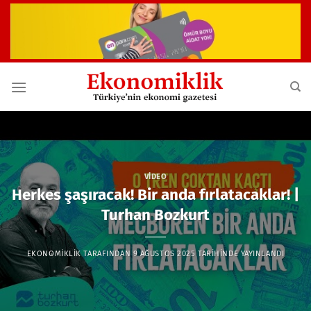
İçeriğe
atla
VIDEO
Herkes şaşıracak! Bir anda fırlatacaklar! |
Turhan Bozkurt
EKONOMIKLIK
TARAFINDAN
9 AĞUSTOS 2025
TARIHINDE YAYINLANDI