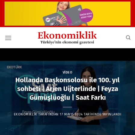
İçeriğe
atla
VIDEO
Hollanda Başkonsolosu ile 100. yıl
sohbeti | Arjen Uijterlinde | Feyza
Gümüşlüoğlu | Saat Farkı
EKONOMIKLIK
TARAFINDAN
17 MAYIS 2024
TARIHINDE YAYINLANDI