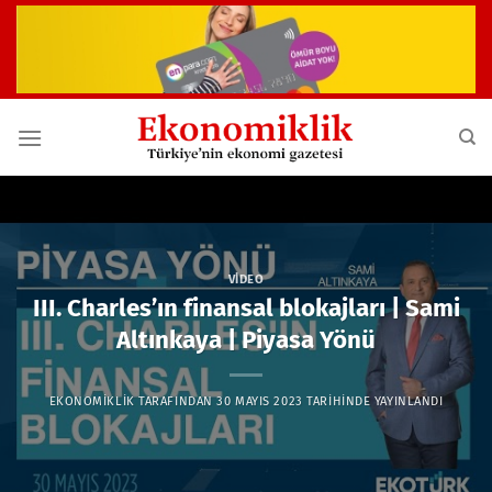
İçeriğe
atla
VIDEO
III. Charles’ın finansal blokajları | Sami
Altınkaya | Piyasa Yönü
EKONOMIKLIK
TARAFINDAN
30 MAYIS 2023
TARIHINDE YAYINLANDI