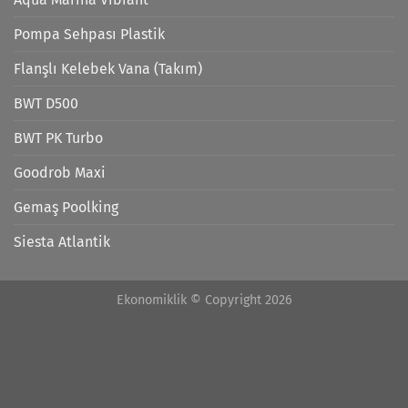
Pompa Sehpası Plastik
Flanşlı Kelebek Vana (Takım)
BWT D500
BWT PK Turbo
Goodrob Maxi
Gemaş Poolking
Siesta Atlantik
Ekonomiklik © Copyright 2026