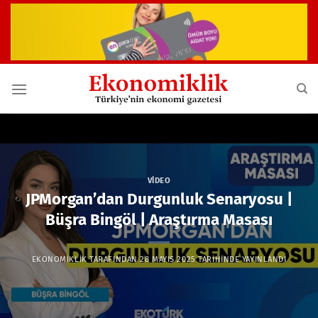
İçeriğe
atla
VIDEO
JPMorgan’dan Durgunluk Senaryosu |
Büşra Bingöl | Araştırma Masası
EKONOMIKLIK
TARAFINDAN
28 MAYIS 2025
TARIHINDE YAYINLANDI