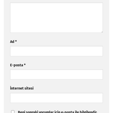
Ad
*
E-posta
*
İnternet sitesi
Beni sonraki yorumlar için e-posta ile bilgilendir.