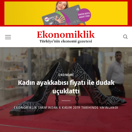
İçeriğe
atla
EKONOMI
Kadın ayakkabısı fiyatı ile dudak
uçuklattı
EKONOMIKLIK
TARAFINDAN
6 KASIM 2019
TARIHINDE YAYINLANDI