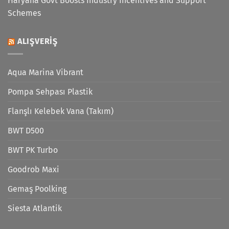
Haryana Govt Boosts Industry Incentives and Support
Schemes
ALIŞVERIŞ
Aqua Marina Vibrant
Pompa Sehpası Plastik
Flanşlı Kelebek Vana (Takım)
BWT D500
BWT PK Turbo
Goodrob Maxi
Gemaş Poolking
Siesta Atlantik