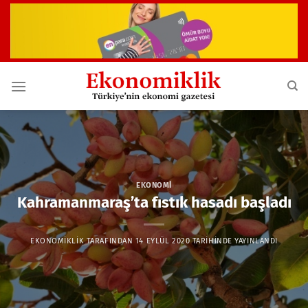
İçeriğe
atla
EKONOMI
Kahramanmaraş’ta fıstık hasadı başladı
EKONOMIKLIK
TARAFINDAN
14 EYLÜL 2020
TARIHINDE YAYINLANDI