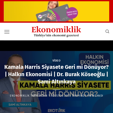
İçeriğe
atla
VIDEO
Kamala Harris Siyasete Geri mi Dönüyor?
| Halkın Ekonomisi | Dr. Burak Köseoğlu |
Sami Altınkaya
EKONOMIKLIK
TARAFINDAN
1 AĞUSTOS 2025
TARIHINDE YAYINLANDI