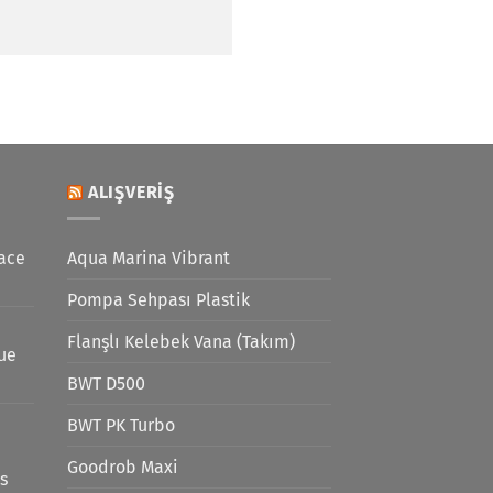
ALIŞVERIŞ
ace
Aqua Marina Vibrant
Pompa Sehpası Plastik
Flanşlı Kelebek Vana (Takım)
lue
BWT D500
BWT PK Turbo
Goodrob Maxi
s