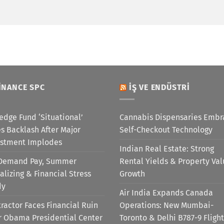
INANCE SPC
İŞ VE ENDÜSTRI
edge Fund ‘Situational’
Cannabis Dispensaries Embr
s Backlash After Major
Self-Checkout Technology
estment Implodes
Indian Real Estate: Strong
Demand Pay, Summer
Rental Yields & Property Va
alizing & Financial Stress
Growth
dy
Air India Expands Canada
ractor Faces Financial Ruin
Operations: New Mumbai-
r Obama Presidential Center
Toronto & Delhi B787-9 Flight