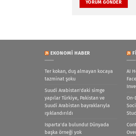
EKONOMI HABER
F
Ter kokan, duş almayan kocaya
AI H
tazminat şoku
Face
Inv
Suudi Arabistan'daki simge
yapılar Türkiye, Pakistan ve
On-
Suudi Arabistan bayraklarıyla
Soci
ışıklandırıldı
Stu
Isparta'da bulundu! Dünyada
Cont
başka örneği yok
Ove