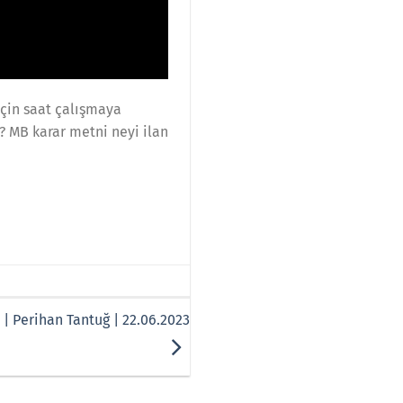
 için saat çalışmaya
? MB karar metni neyi ilan
| Perihan Tantuğ | 22.06.2023