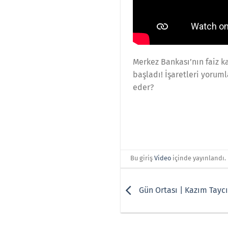
Merkez Bankası’nın faiz ka
başladı! İşaretleri yorum
eder?
Bu giriş
Video
içinde yayınlandı.
Gün Ortası | Kazım Taycı