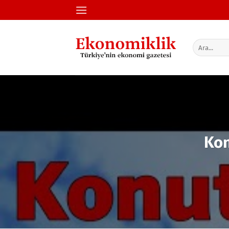
İçeriğe
atla
Kon