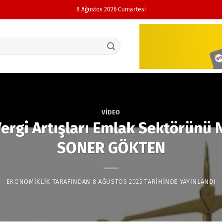
8 Ağustos 2026 Cumartesi
VIDEO
ergi Artışları Emlak Sektörünü N
SONER GÖKTEN
EKONOMIKLIK
TARAFINDAN
8 AĞUSTOS 2025
TARIHINDE YAYINLANDI