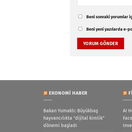
Beni sonraki yorumlar içi
Beni yeni yazılarda e-pos
EKONOMI HABER
F
Bakan Yumaklı: Büyükbaş
AI H
hayvancılıkta "dijital kimlik"
Face
dönemi başladı
Inv