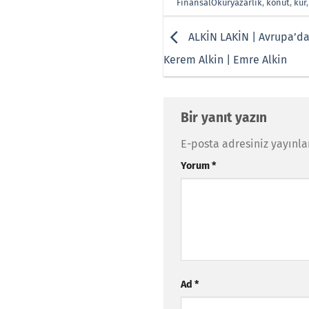
FinansalOkuryazarlık
,
konut
,
kur
ALKİN LAKİN | Avrupa’da
Kerem Alkin | Emre Alkin
Bir yanıt yazın
E-posta adresiniz yayınl
Yorum
*
Ad
*