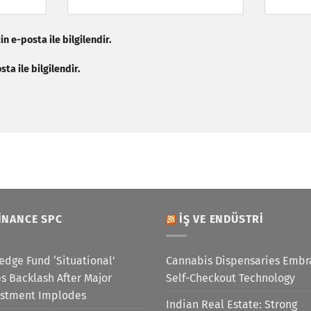
n e-posta ile bilgilendir.
ta ile bilgilendir.
INANCE SPC
İŞ VE ENDÜSTRI
edge Fund ‘Situational’
Cannabis Dispensaries Embr
s Backlash After Major
Self-Checkout Technology
estment Implodes
Indian Real Estate: Strong