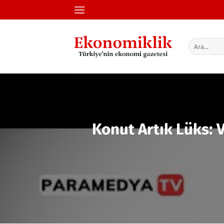
İçeriğe
atla
Konut Artık Lüks: V