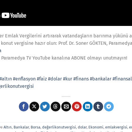
ler Emlak Vergilerini artırarak vatandaşların barınma yükünü a
 konut vergisine hazır olun: Prof. Dr. Soner GÖKTEN, Paramedya
a
 Paramedya TV YouTube kanalına ABONE olmayı unutmayın!
#altın
#enflasyon
#faiz
#dolar
#kur
#finans
#bankalar
#finansa
erlikonutvergisi
ve
Altın
,
Bankalar
,
Borsa
,
değerlikonutvergisi
,
dolar
,
Ekonomi
,
emlakvergisi
,
e