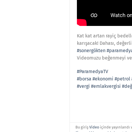
Kat kat artan rayiç bedel
karışacak! Dahası, değerli
#sonergökten
#paramedy
Videomuzu beğenmeyi ve
#ParamedyaTV
#borsa
#ekonomi
#petrol
#vergi
#emlakvergisi
#değ
Bu giriş
Video
içinde yayınlandı 