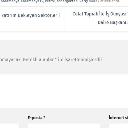
,
paramedya
,
ParamedyaTV
,
Petrol
,
sonergökten
,
Vergi
olarak etiketlendi.
Celal Toprak İle İş Dünyas
 Yatırım Bekleyen Sektörler |
Daire Başkanı 
anmayacak.
Gerekli alanlar
*
ile işaretlenmişlerdir
E-posta
*
İnternet s