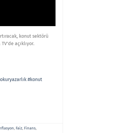
rtıracak, konut sektörü
 TV’de açıklıyor.
lokuryazarlık
#konut
nflasyon
,
Faiz
,
Finans
,