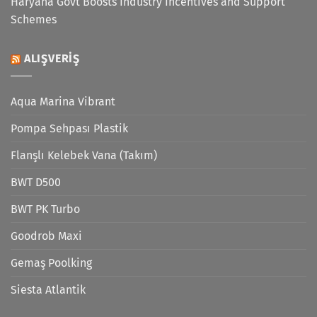
Haryana Govt Boosts Industry Incentives and Support
Schemes
ALIŞVERIŞ
Aqua Marina Vibrant
Pompa Sehpası Plastik
Flanşlı Kelebek Vana (Takım)
BWT D500
BWT PK Turbo
Goodrob Maxi
Gemaş Poolking
Siesta Atlantik