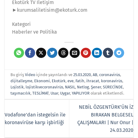
Ekotürk TV İletişim
►kurumsaliletisim@ekoturk.com
Kategori
Haberler ve Politika
Bu giriş
Video
içinde yayınlandı ve
25.03.2020
,
AB
,
coronavirüs
,
dijitalleşme
,
Ekonomi
,
Ekotürk
,
eve
,
Fatih
,
ihracat
,
koronavirüs
,
Lojistik
,
lojistikvecoronavirüs
,
NASIL
,
Netlog
,
Şener
,
SÜRECİNDE
,
taşımacılık
,
TESLİMAT
,
Usar
,
Uygar
,
YAPILIYOR
olarak etiketlendi.
NEBİL ÖZGENTÜRK’ÜN İZ
Vodafone’dan istegelsin ile
BIRAKAN BELGESEL
koronavirüse karşı işbirliği
ÇALIŞMALARI | Nur Onur |
24.03.2020