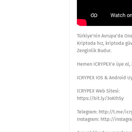
Türkiye’nin Avrupa’da Onay
Kriptoda hız, kriptoda güv
Zenginlik Budur.
Hemen ICRYPEX’e üye ol, 3
ICRYPEX IOS & Android Uy
ICRYPEX Web Sitesi:
https://bit.ly/3oKIhSy
Telegram: http://t.me/icr
Instagram: http://instag