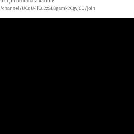
ak için bu kanala katılın:
m/channel/UCqU4fCu2zSL8gamk2CgvjCQ/join