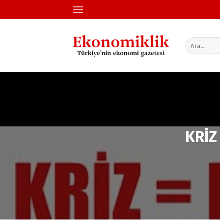
İçeriğe
atla
KRİZ