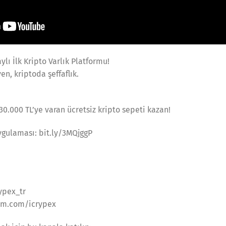
lı İlk Kripto Varlık Platformu!
en, kriptoda şeffaflık.
0.000 TL’ye varan ücretsiz kripto sepeti kazan!
gulaması: bit.ly/3MQjggP
ypex_tr
ram.com/icrypex