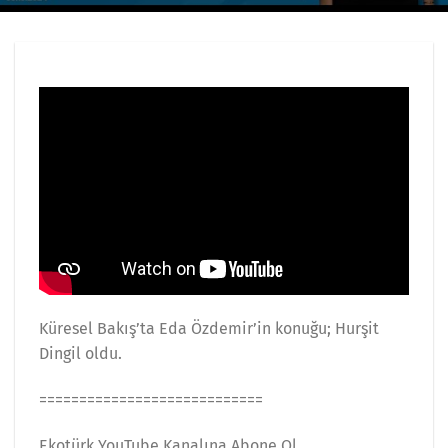
Küresel Bakış’ta Eda Özdemir’in konuğu; Hurşit
Dingil oldu.
============================
Ekotürk YouTube Kanalına Abone Ol