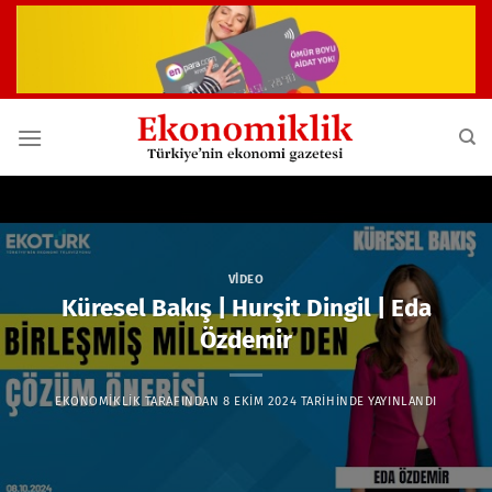
İçeriğe
atla
VIDEO
Küresel Bakış | Hurşit Dingil | Eda
Özdemir
EKONOMIKLIK
TARAFINDAN
8 EKIM 2024
TARIHINDE YAYINLANDI