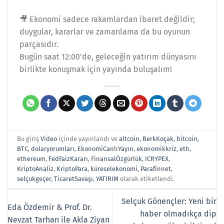
🎥 Ekonomi sadece rakamlardan ibaret değildir;
duygular, kararlar ve zamanlama da bu oyunun
parçasıdır.
Bugün saat 12:00’de, geleceğin yatırım dünyasını
birlikte konuşmak için yayında buluşalım!
Bu giriş
Video
içinde yayınlandı ve
altcoin
,
BerkKoçak
,
bitcoin
,
BTC
,
dolaryorumları
,
EkonomiCanlıYayın
,
ekonomikkriz
,
eth
,
ethereum
,
FedFaizKararı
,
FinansalÖzgürlük
,
ICRYPEX
,
KriptoAnaliz
,
KriptoPara
,
küreselekonomi
,
Parafinnet
,
selçukgeçer
,
TicaretSavaşı
,
YATIRIM
olarak etiketlendi.
Selçuk Gönençler: Yeni bir
Eda Özdemir & Prof. Dr.
haber olmadıkça dip
Nevzat Tarhan ile Akla Ziyan