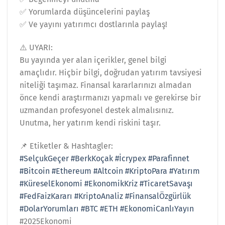
✅ Yorumlarda düşüncelerini paylaş
✅ Ve yayını yatırımcı dostlarınla paylaş!
⚠️ UYARI:
Bu yayında yer alan içerikler, genel bilgi
amaçlıdır. Hiçbir bilgi, doğrudan yatırım tavsiyesi
niteliği taşımaz. Finansal kararlarınızı almadan
önce kendi araştırmanızı yapmalı ve gerekirse bir
uzmandan profesyonel destek almalısınız.
Unutma, her yatırım kendi riskini taşır.
📌 Etiketler & Hashtagler:
#SelçukGeçer
#BerkKoçak
#İcrypex
#Parafinnet
#Bitcoin
#Ethereum
#Altcoin
#KriptoPara
#Yatırım
#KüreselEkonomi
#EkonomikKriz
#TicaretSavaşı
#FedFaizKararı
#KriptoAnaliz
#FinansalÖzgürlük
#DolarYorumları
#BTC
#ETH
#EkonomiCanlıYayın
#2025Ekonomi