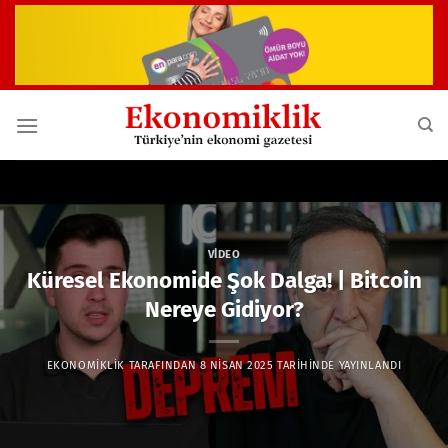
İçeriğe
atla
VIDEO
Küresel Ekonomide Şok Dalga! | Bitcoin
Nereye Gidiyor?
EKONOMIKLIK
TARAFINDAN
8 NISAN 2025
TARIHINDE YAYINLANDI