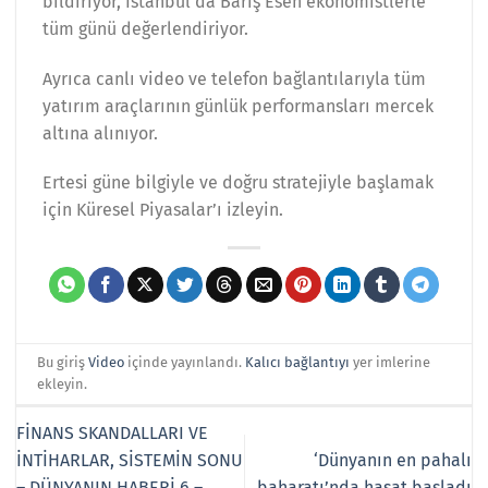
bildiriyor, İstanbul’da Barış Esen ekonomistlerle
tüm günü değerlendiriyor.
Ayrıca canlı video ve telefon bağlantılarıyla tüm
yatırım araçlarının günlük performansları mercek
altına alınıyor.
Ertesi güne bilgiyle ve doğru stratejiyle başlamak
için Küresel Piyasalar’ı izleyin.
Bu giriş
Video
içinde yayınlandı.
Kalıcı bağlantıyı
yer imlerine
ekleyin.
FİNANS SKANDALLARI VE
İNTİHARLAR, SİSTEMİN SONU
‘Dünyanın en pahalı
– DÜNYANIN HABERİ 6 –
baharatı’nda hasat başladı