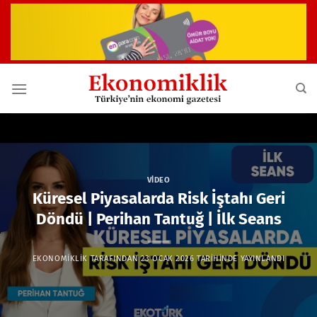
İçeriğe
atla
VIDEO
Küresel Piyasalarda Risk İştahı Geri
Döndü | Perihan Tantuğ | İlk Seans
EKONOMIKLIK
TARAFINDAN
23 OCAK 2026
TARIHINDE YAYINLANDI