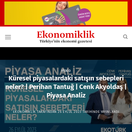
İçeriğe
atla
VIDEO
Küresel piyasalardaki satışın sebepleri
neler? | Perihan Tantuğ | Cenk Akyoldaş |
Piyasa Analiz
EKONOMIKLIK
TARAFINDAN
26 EYLÜL 2023
TARIHINDE YAYINLANDI