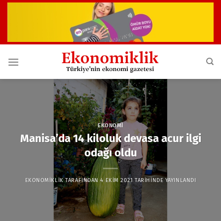
İçeriğe
atla
EKONOMI
Manisa’da 14 kiloluk devasa acur ilgi
odağı oldu
EKONOMIKLIK
TARAFINDAN
4 EKIM 2021
TARIHINDE YAYINLANDI