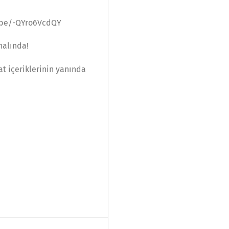
u.be/-QYro6VcdQY
nalında!
at içeriklerinin yanında