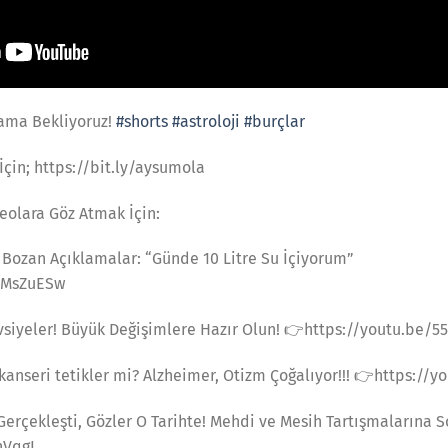
rama Bekliyoruz!
#shorts
#astroloji
#burçlar
çin; https://bit.ly/aysumola
eolara Göz Atmak İçin:
 Bozan Açıklamalar: “Günde 10 Litre Su İçiyorum”
rMsZuESw
avsiyeler! Büyük Değişimlere Hazır Olun! 👉https://youtu.be/5
kanseri tetikler mi? Alzheimer, Otizm Çoğalıyor!!! 👉https:
erçekleşti, Gözler O Tarihte! Mehdi ve Mesih Tartışmalarına 
nVqgI