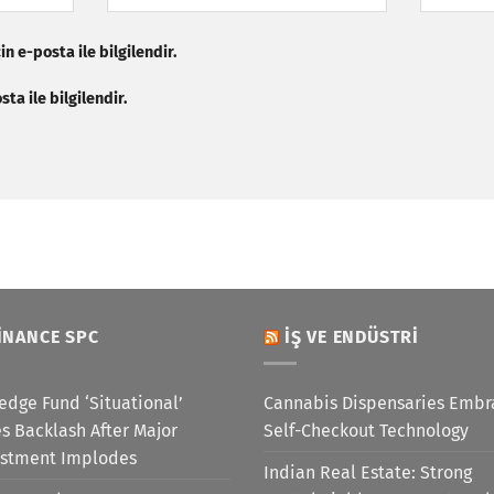
n e-posta ile bilgilendir.
ta ile bilgilendir.
INANCE SPC
İŞ VE ENDÜSTRI
edge Fund ‘Situational’
Cannabis Dispensaries Embr
s Backlash After Major
Self-Checkout Technology
estment Implodes
Indian Real Estate: Strong