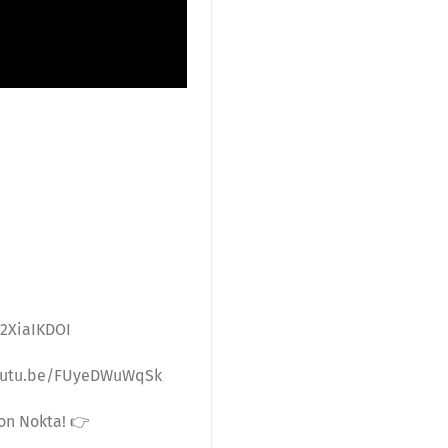
52XiaIKDOI
//youtu.be/FUyeDWuWqSk
Son Nokta! 👉