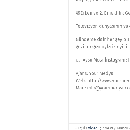
🟣Erken ve 2. Emeklilik 
Televizyon dünyasının yak
Gündeme dair her şey bu k
gezi programıyla izleyici 
👉 Aysu Mola İnstagram:
Ajans: Your Medya
Web: http://www.yourme
Mail: info@yourmedya.c
Bu giriş
Video
içinde yayınlandı 