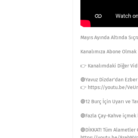
Mayıs Ayında Altında Sıç
Kanalımıza Abone Olmak İ
👉 Kanalımdaki Diğer Vid
🟣Yavuz Dizdar’dan Ezber
👉 https://youtu.be/VeU
🟣12 Burç İçin Uyarı ve T
🟣Fazla Çay-Kahve içmek 
🟣DİKKAT! Tüm Alametler G
https://youtu.be/8rehNV