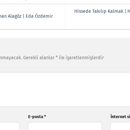
Hissede Takılıp Kalmak | 
ehan Alagöz | Eda Özdemir
anmayacak.
Gerekli alanlar
*
ile işaretlenmişlerdir
E-posta
*
İnternet s