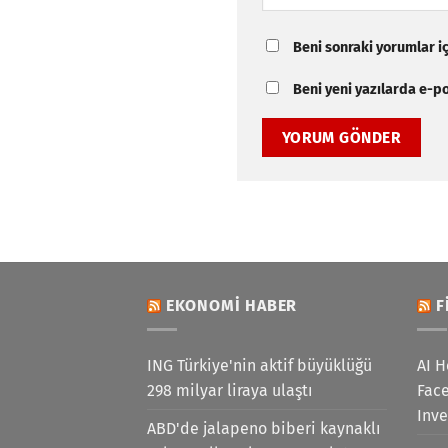
Beni sonraki yorumlar içi
Beni yeni yazılarda e-pos
EKONOMI HABER
F
ING Türkiye'nin aktif büyüklüğü
AI H
298 milyar liraya ulaştı
Face
Inv
ABD'de jalapeno biberi kaynaklı