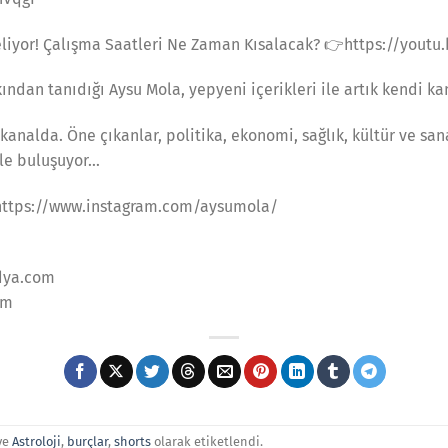
Geliyor! Çalışma Saatleri Ne Zaman Kısalacak? 👉https://yout
ından tanıdığı Aysu Mola, yepyeni içerikleri ile artık kendi ka
analda. Öne çıkanlar, politika, ekonomi, sağlık, kültür ve san
ile buluşuyor…
 https://www.instagram.com/aysumola/
dya.com
om
ve
Astroloji
,
burçlar
,
shorts
olarak etiketlendi.