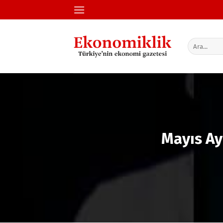
İçeriğe
atla
Mayıs Ay