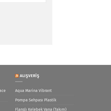
ALIŞVERIŞ
ace
Aqua Marina Vibrant
Pompa Sehpası Plastik
Flanşlı Kelebek Vana (Takım)