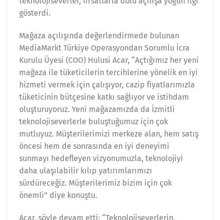
teknolojiseverler, fırsatlarla dolu açılışa yoğun ilgi
gösterdi.
Mağaza açılışında değerlendirmede bulunan
MediaMarkt Türkiye Operasyondan Sorumlu İcra
Kurulu Üyesi (COO) Hulusi Acar, “Açtığımız her yeni
mağaza ile tüketicilerin tercihlerine yönelik en iyi
hizmeti vermek için çalışıyor, cazip fiyatlarımızla
tüketicinin bütçesine katkı sağlıyor ve istihdam
oluşturuyoruz. Yeni mağazamızda da İzmitli
teknolojiseverlerle buluştuğumuz için çok
mutluyuz. Müşterilerimizi merkeze alan, hem satış
öncesi hem de sonrasında en iyi deneyimi
sunmayı hedefleyen vizyonumuzla, teknolojiyi
daha ulaşılabilir kılıp yatırımlarımızı
sürdüreceğiz. Müşterilerimiz bizim için çok
önemli” diye konuştu.
Acar, şöyle devam etti: “Teknolojiseverlerin,