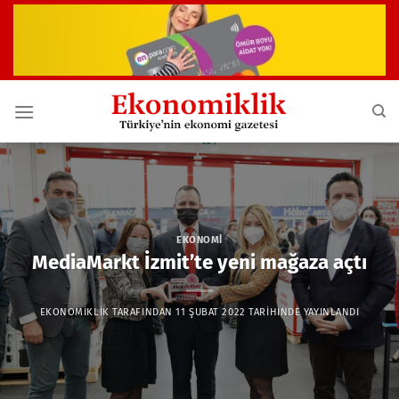
İçeriğe
atla
EKONOMI
MediaMarkt İzmit’te yeni mağaza açtı
EKONOMIKLIK
TARAFINDAN
11 ŞUBAT 2022
TARIHINDE YAYINLANDI