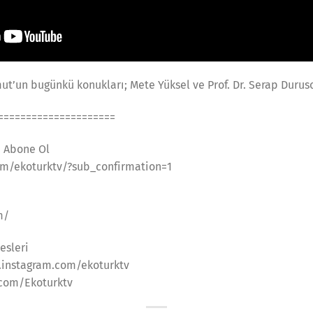
t’un bugünkü konukları; Mete Yüksel ve Prof. Dr. Serap Durus
=====================
a Abone Ol
m/ekoturktv/?sub_confirmation=1
m/
esleri
.instagram.com/ekoturktv
.com/Ekoturktv