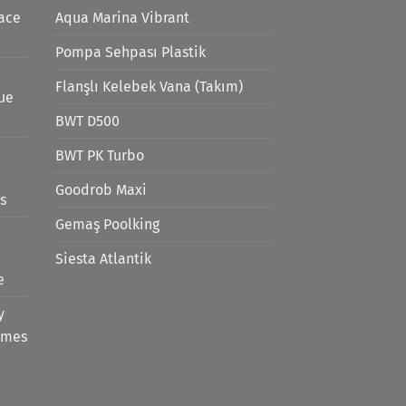
ace
Aqua Marina Vibrant
Pompa Sehpası Plastik
Flanşlı Kelebek Vana (Takım)
lue
BWT D500
BWT PK Turbo
Goodrob Maxi
s
Gemaş Poolking
Siesta Atlantik
e
y
emes