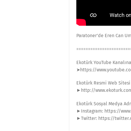
Paratoner’de Eren Can Umu
=======================
Ekotürk YouTube Kanalın
➤https://www.youtube.co
Ekotürk Resmi Web Sitesi
►http://www.ekoturk.co
Ekotürk Sosyal Medya Adr
►Instagram: https://www
►Twitter: https://twitter