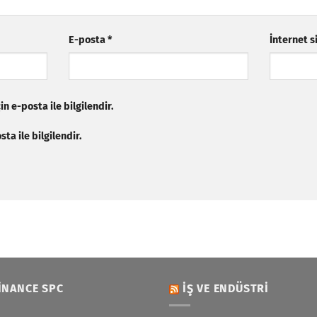
E-posta
*
İnternet s
n e-posta ile bilgilendir.
ta ile bilgilendir.
INANCE SPC
İŞ VE ENDÜSTRI