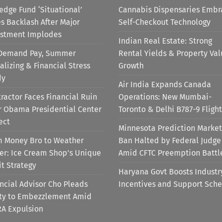
edge Fund ‘Situational’
Cannabis Dispensaries Embr
s Backlash After Major
Self-Checkout Technology
estment Implodes
Indian Real Estate: Strong
Demand Pay, Summer
Rental Yields & Property Va
alizing & Financial Stress
Growth
dy
Air India Expands Canada
ractor Faces Financial Ruin
Operations: New Mumbai-
r Obama Presidential Center
Toronto & Delhi B787-9 Flight
ect
Minnesota Prediction Market
m Money Bro to Weather
Ban Halted by Federal Judge
er: Ice Cream Shop’s Unique
Amid CFTC Preemption Battl
it Strategy
Haryana Govt Boosts Industr
ncial Advisor Cho Pleads
Incentives and Support Sch
lty to Embezzlement Amid
RA Expulsion