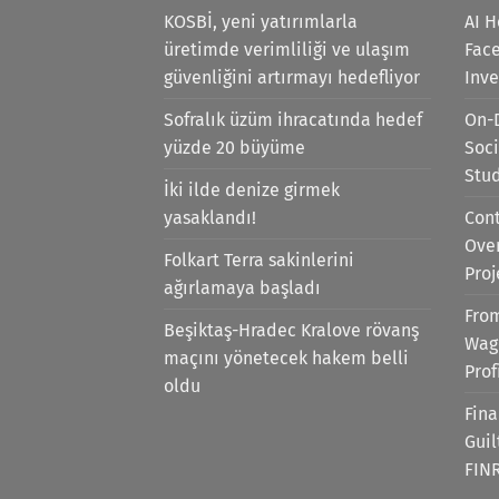
KOSBİ, yeni yatırımlarla
AI H
üretimde verimliliği ve ulaşım
Face
güvenliğini artırmayı hedefliyor
Inv
Sofralık üzüm ihracatında hedef
On-
yüzde 20 büyüme
Soci
Stu
İki ilde denize girmek
yasaklandı!
Cont
Ove
Folkart Terra sakinlerini
Proj
ağırlamaya başladı
Fro
Beşiktaş-Hradec Kralove rövanş
Wag
maçını yönetecek hakem belli
Prof
oldu
Fina
Gui
FIN