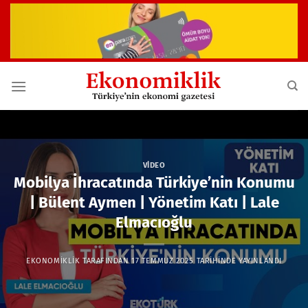
İçeriğe
atla
VIDEO
Mobilya İhracatında Türkiye’nin Konumu
| Bülent Aymen | Yönetim Katı | Lale
Elmacıoğlu
EKONOMIKLIK
TARAFINDAN
17 TEMMUZ 2025
TARIHINDE YAYINLANDI