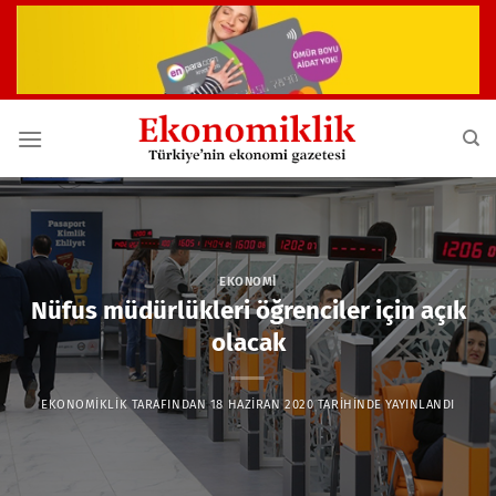
İçeriğe
atla
EKONOMI
Nüfus müdürlükleri öğrenciler için açık
olacak
EKONOMIKLIK
TARAFINDAN
18 HAZIRAN 2020
TARIHINDE YAYINLANDI