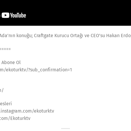
r Ada’nın konuğu; Craftgate Kurucu Ortağı ve CEO’su Hakan Erd
=====
a Abone Ol
m/ekoturktv/?sub_confirmation=1
m/
esleri
.instagram.com/ekoturktv
.com/Ekoturktv