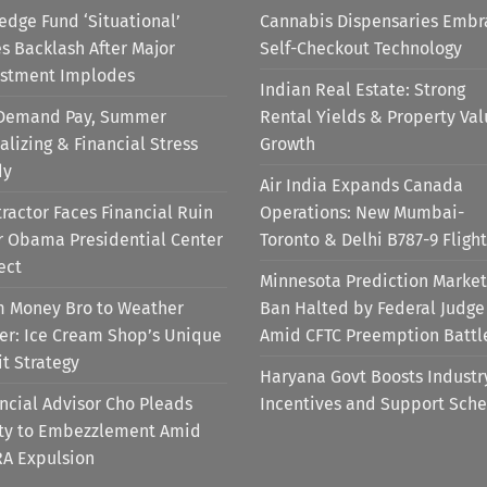
edge Fund ‘Situational’
Cannabis Dispensaries Embr
s Backlash After Major
Self-Checkout Technology
estment Implodes
Indian Real Estate: Strong
Demand Pay, Summer
Rental Yields & Property Va
alizing & Financial Stress
Growth
dy
Air India Expands Canada
ractor Faces Financial Ruin
Operations: New Mumbai-
r Obama Presidential Center
Toronto & Delhi B787-9 Flight
ect
Minnesota Prediction Market
m Money Bro to Weather
Ban Halted by Federal Judge
er: Ice Cream Shop’s Unique
Amid CFTC Preemption Battl
it Strategy
Haryana Govt Boosts Industr
ncial Advisor Cho Pleads
Incentives and Support Sch
lty to Embezzlement Amid
RA Expulsion