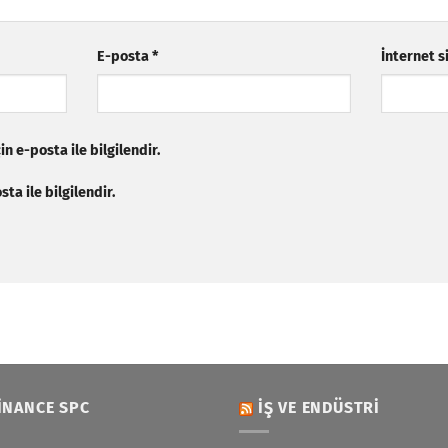
E-posta
*
İnternet s
n e-posta ile bilgilendir.
ta ile bilgilendir.
INANCE SPC
İŞ VE ENDÜSTRI