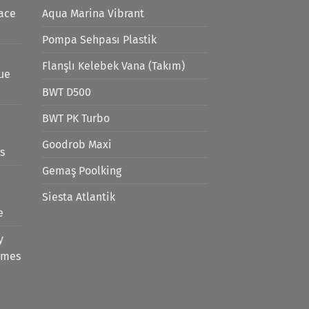
ace
Aqua Marina Vibrant
Pompa Sehpası Plastik
Flanşlı Kelebek Vana (Takım)
lue
BWT D500
BWT PK Turbo
Goodrob Maxi
s
Gemaş Poolking
Siesta Atlantik
e
y
emes