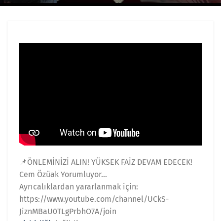
📌ÖNLEMİNİZİ ALIN! YÜKSEK FAİZ DEVAM EDECEK!
Cem Özüak Yorumluyor…
Ayrıcalıklardan yararlanmak için:
https://www.youtube.com/channel/UCkS-
JiznMBaU0TLgPrbhO7A/join