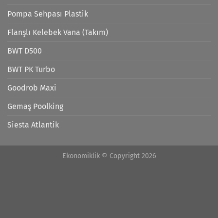
Pompa Sehpası Plastik
Flanşlı Kelebek Vana (Takım)
BWT D500
BWT PK Turbo
Goodrob Maxi
Gemaş Poolking
Siesta Atlantik
Ekonomiklik © Copyright 2026