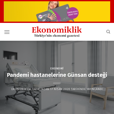
İçeriğe
atla
EKONOMI
Pandemi hastanelerine Günsan desteği
EKONOMIKLIK
TARAFINDAN
17 NISAN 2020
TARIHINDE YAYINLANDI