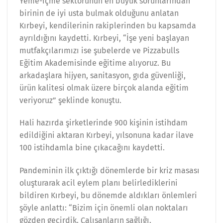
Yeme-içme sektörünün en büyük sorunlarından
birinin de iyi usta bulmak olduğunu anlatan
Kırbeyi, kendilerinin rakiplerinden bu kapsamda
ayrıldığını kaydetti. Kırbeyi, “İşe yeni başlayan
mutfakçılarımızı ise şubelerde ve Pizzabulls
Eğitim Akademisinde eğitime alıyoruz. Bu
arkadaşlara hijyen, sanitasyon, gıda güvenliği,
ürün kalitesi olmak üzere birçok alanda eğitim
veriyoruz” şeklinde konuştu.
Hali hazırda şirketlerinde 900 kişinin istihdam
edildiğini aktaran Kırbeyi, yılsonuna kadar ilave
100 istihdamla bine çıkacağını kaydetti.
Pandeminin ilk çıktığı dönemlerde bir kriz masası
oluşturarak acil eylem planı belirlediklerini
bildiren Kırbeyi, bu dönemde aldıkları önlemleri
şöyle anlattı: “Bizim için önemli olan noktaları
gözden geçirdik. Çalışanların sağlığı.