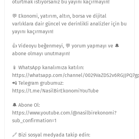
oturtmak istiyorsanız bu yayını kaçırmayın!
💬 Ekonomi, yatırım, altın, borsa ve dijital
varlıklara dair güncel ve derinlikli analizler için bu
yayını kaçırmayın!
👍 Videoyu beğenmeyi, 💬 yorum yapmayı ve 🔔
abone olmayı unutmayın!
📱 WhatsApp kanalımıza katılın:
https://whatsapp.com/channel/0029VaZDS2v6RGJJPQ7g
📲 Telegram grubumuz:
https://t.me/NasilBirEkonomiYouTube
🔔 Abone Ol:
https://www.youtube.com/@nasilbirekonomi?
sub_confirmation=1
🔗 Bizi sosyal medyada takip edin: