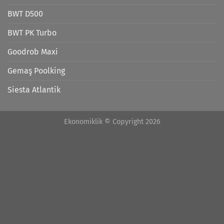
BWT D500
BWT PK Turbo
Goodrob Maxi
Gemaş Poolking
Siesta Atlantik
Ekonomiklik © Copyright 2026