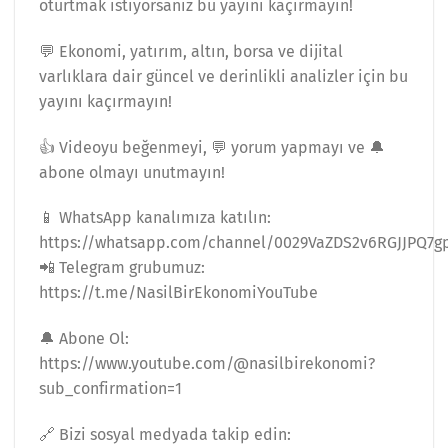
oturtmak istiyorsanız bu yayını kaçırmayın!
💬 Ekonomi, yatırım, altın, borsa ve dijital
varlıklara dair güncel ve derinlikli analizler için bu
yayını kaçırmayın!
👍 Videoyu beğenmeyi, 💬 yorum yapmayı ve 🔔
abone olmayı unutmayın!
📱 WhatsApp kanalımıza katılın:
https://whatsapp.com/channel/0029VaZDS2v6RGJJPQ7g
📲 Telegram grubumuz:
https://t.me/NasilBirEkonomiYouTube
🔔 Abone Ol:
https://www.youtube.com/@nasilbirekonomi?
sub_confirmation=1
🔗 Bizi sosyal medyada takip edin: