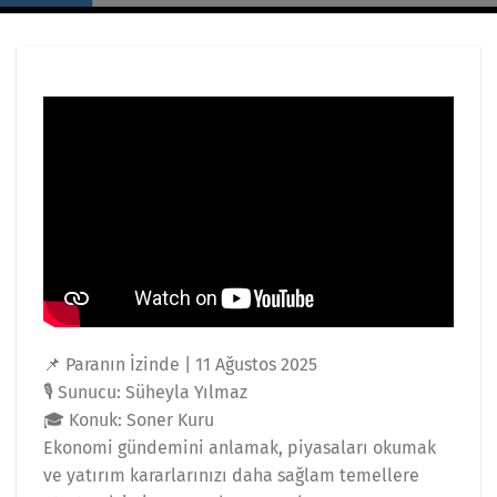
📌 Paranın İzinde | 11 Ağustos 2025
🎙️ Sunucu: Süheyla Yılmaz
🎓 Konuk: Soner Kuru
Ekonomi gündemini anlamak, piyasaları okumak
ve yatırım kararlarınızı daha sağlam temellere