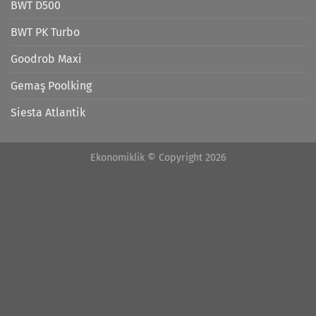
BWT D500
BWT PK Turbo
Goodrob Maxi
Gemaş Poolking
Siesta Atlantik
Ekonomiklik © Copyright 2026