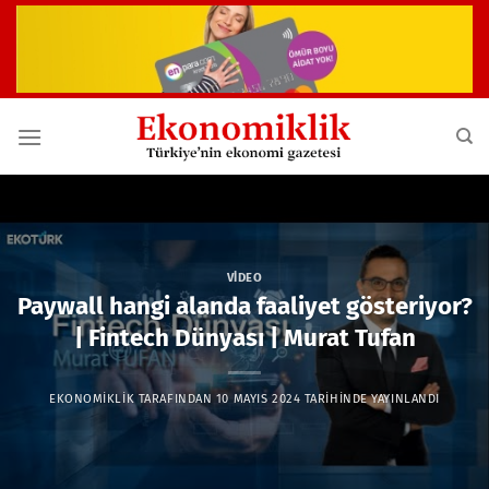
İçeriğe
atla
VIDEO
Paywall hangi alanda faaliyet gösteriyor?
| Fintech Dünyası | Murat Tufan
EKONOMIKLIK
TARAFINDAN
10 MAYIS 2024
TARIHINDE YAYINLANDI