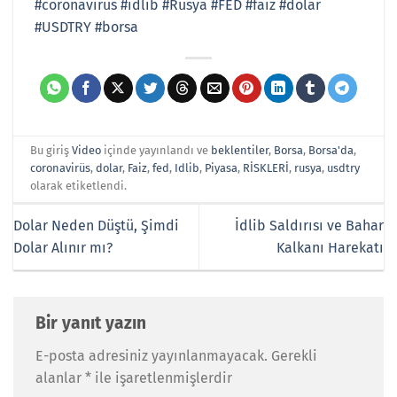
#coronavirus
#idlib
#Rusya
#FED
#faiz
#dolar
#USDTRY
#borsa
Bu giriş
Video
içinde yayınlandı ve
beklentiler
,
Borsa
,
Borsa'da
,
coronavirüs
,
dolar
,
Faiz
,
fed
,
Idlib
,
Piyasa
,
RİSKLERİ
,
rusya
,
usdtry
olarak etiketlendi.
Dolar Neden Düştü, Şimdi
İdlib Saldırısı ve Bahar
Dolar Alınır mı?
Kalkanı Harekatı
Bir yanıt yazın
E-posta adresiniz yayınlanmayacak.
Gerekli
alanlar
*
ile işaretlenmişlerdir