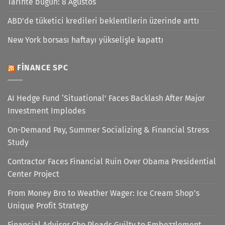
Tarihte bugün: 8 Ağustos
ABD'de tüketici kredileri beklentilerin üzerinde arttı
New York borsası haftayı yükselişle kapattı
FINANCE SPC
AI Hedge Fund ‘Situational’ Faces Backlash After Major
Investment Implodes
On-Demand Pay, Summer Socializing & Financial Stress
Study
Contractor Faces Financial Ruin Over Obama Presidential
Center Project
From Money Bro to Weather Wager: Ice Cream Shop’s
Unique Profit Strategy
Financial Advisor Cho Pleads Guilty to Embezzlement