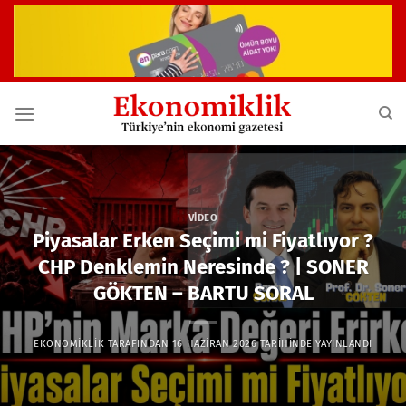
İçeriğe
atla
VIDEO
Piyasalar Erken Seçimi mi Fiyatlıyor ?
CHP Denklemin Neresinde ? | SONER
GÖKTEN – BARTU SORAL
EKONOMIKLIK
TARAFINDAN
16 HAZIRAN 2026
TARIHINDE YAYINLANDI