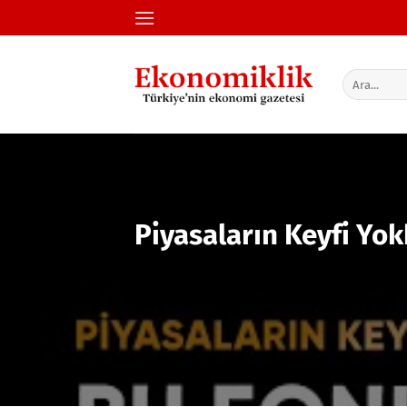
İçeriğe
atla
Piyasaların Keyfi Yok