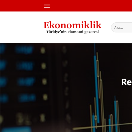
İçeriğe
atla
Re