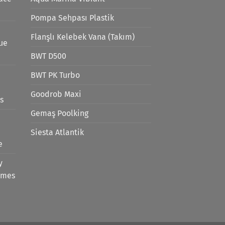
Pompa Sehpası Plastik
Flanşlı Kelebek Vana (Takım)
lue
BWT D500
BWT PK Turbo
Goodrob Maxi
s
Gemaş Poolking
Siesta Atlantik
e
y
emes