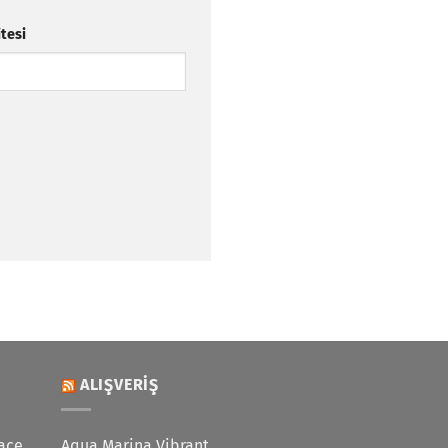
itesi
ALIŞVERIŞ
ace
Aqua Marina Vibrant