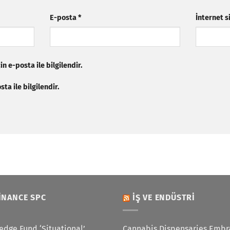
E-posta
*
İnternet s
n e-posta ile bilgilendir.
ta ile bilgilendir.
INANCE SPC
İŞ VE ENDÜSTRI
edge Fund ‘Situational’
Cannabis Dispensaries Embr