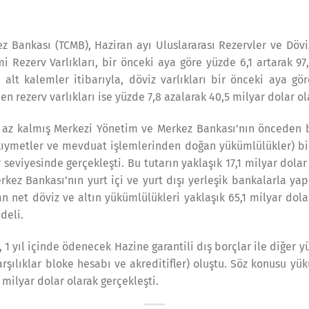
 Bankası (TCMB), Haziran ayı Uluslararası Rezervler ve Döviz
i Rezerv Varlıkları, bir önceki aya göre yüzde 6,1 artarak 9
alt kalemler itibarıyla, döviz varlıkları bir önceki aya gör
den rezerv varlıkları ise yüzde 7,8 azalarak 40,5 milyar dolar ol
 az kalmış Merkezi Yönetim ve Merkez Bankası’nın önceden be
 kıymetler ve mevduat işlemlerinden doğan yükümlülükler) bi
 seviyesinde gerçekleşti. Bu tutarın yaklaşık 17,1 milyar dola
erkez Bankası’nın yurt içi ve yurt dışı yerleşik bankalarla ya
 net döviz ve altın yükümlülükleri yaklaşık 65,1 milyar dola
deli.
ı, 1 yıl içinde ödenecek Hazine garantili dış borçlar ile diğer
arşılıklar bloke hesabı ve akreditifler) oluştu. Söz konusu yü
 milyar dolar olarak gerçekleşti.