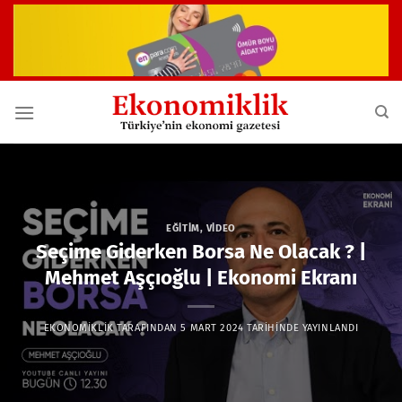
İçeriğe
atla
EĞITIM
,
VIDEO
Seçime Giderken Borsa Ne Olacak ? |
Mehmet Aşçıoğlu | Ekonomi Ekranı
EKONOMIKLIK
TARAFINDAN
5 MART 2024
TARIHINDE YAYINLANDI