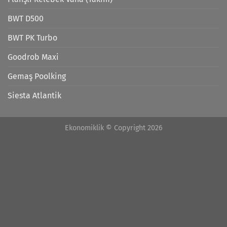
BWT D500
BWT PK Turbo
Goodrob Maxi
Gemaş Poolking
Siesta Atlantik
Ekonomiklik © Copyright 2026