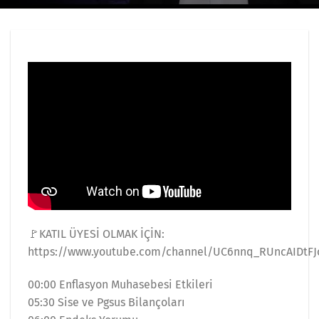
🚩KATIL ÜYESİ OLMAK İÇİN:
https://www.youtube.com/channel/UC6nnq_RUncAIDtFJ
00:00 Enflasyon Muhasebesi Etkileri
05:30 Sise ve Pgsus Bilançoları