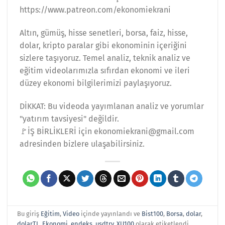
https://www.patreon.com/ekonomiekrani
Altın, gümüş, hisse senetleri, borsa, faiz, hisse,
dolar, kripto paralar gibi ekonominin içeriğini
sizlere taşıyoruz. Temel analiz, teknik analiz ve
eğitim videolarımızla sıfırdan ekonomi ve ileri
düzey ekonomi bilgilerimizi paylaşıyoruz.
DİKKAT: Bu videoda yayımlanan analiz ve yorumlar
"yatırım tavsiyesi" değildir.
🚩İŞ BİRLİKLERİ için ekonomiekrani@gmail.com
adresinden bizlere ulaşabilirsiniz.
Bu giriş
Eğitim
,
Video
içinde yayınlandı ve
Bist100
,
Borsa
,
dolar
,
dolarTL
,
Ekonomi
,
endeks
,
usdtry
,
XU100
olarak etiketlendi.