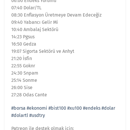
06:00 Endeks Yorumu
07:40 Dolar/TL
08:30 Enflasyon Üretmeye Devam Edeceğiz
09:40 Yabancı Gelir Mi
10:40 Ambalaj Sektörü
14:23 Pgsus
16:50 Gedza
19:07 Sigorta Sektörü ve Anhyt
21:20 İsfin
22:55 Goknr
24:30 Snpam
25:14 Sonme
26:00 Sise
27:28 Odas Cante
#borsa
#ekonomi
#bist100
#xu100
#endeks
#dolar
#dolartl
#usdtry
Patreon ile destek olmak için: