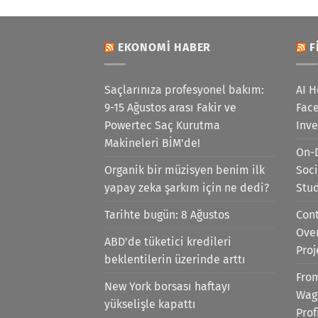
EKONOMI HABER
F
Saçlarınıza profesyonel bakım:
AI H
9-15 Ağustos arası Fakir ve
Face
Powertec Saç Kurutma
Inv
Makineleri BİM'de!
On-
Organik bir müzisyen benim ilk
Soci
yapay zeka şarkım için ne dedi?
Stu
Tarihte bugün: 8 Ağustos
Cont
Ove
ABD'de tüketici kredileri
Proj
beklentilerin üzerinde arttı
Fro
New York borsası haftayı
Wag
yükselişle kapattı
Prof