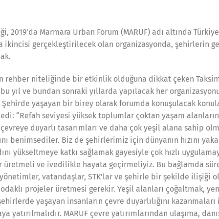
iği, 2019’da Marmara Urban Forum (MARUF) adı altında Türkiye
 ikincisi gerçekleştirilecek olan organizasyonda, şehirlerin 
cak.
 rehber niteliğinde bir etkinlik olduğuna dikkat çeken Taksi
bu yıl ve bundan sonraki yıllarda yapılacak her organizasyon
 Şehirde yaşayan bir birey olarak forumda konuşulacak konul
yledi: “Refah seviyesi yüksek toplumlar çoktan yaşam alanların
 çevreye duyarlı tasarımları ve daha çok yeşil alana sahip olm
ını benimsediler. Biz de şehirlerimiz için dünyanın hızını ya
ını yükseltmeye katkı sağlamak gayesiyle çok hızlı uygulamaya
r üretmeli ve ivedilikle hayata geçirmeliyiz. Bu bağlamda sür
l yönetimler, vatandaşlar, STK’lar ve şehirle bir şekilde ilişiği 
daklı projeler üretmesi gerekir. Yeşil alanları çoğaltmak, yen
şehirlerde yaşayan insanların çevre duyarlılığını kazanmaları 
saya yatırılmalıdır. MARUF çevre yatırımlarından ulaşıma, dan