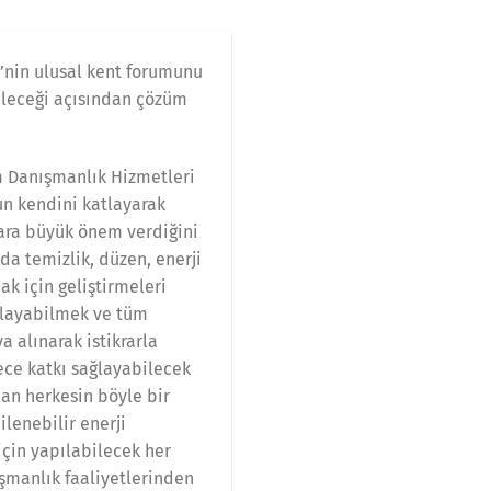
’nin ulusal kent forumunu
geleceği açısından çözüm
m Danışmanlık Hizmetleri
un kendini katlayarak
ara büyük önem verdiğini
da temizlik, düzen, enerji
ak için geliştirmeleri
kalayabilmek ve tüm
 alınarak istikrarla
ece katkı sağlayabilecek
olan herkesin böyle bir
ilenebilir enerji
için yapılabilecek her
ışmanlık faaliyetlerinden