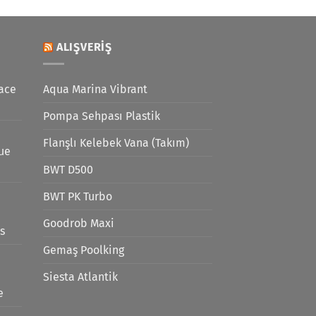
ALIŞVERIŞ
ace
Aqua Marina Vibrant
Pompa Sehpası Plastik
Flanşlı Kelebek Vana (Takım)
lue
BWT D500
BWT PK Turbo
Goodrob Maxi
s
Gemaş Poolking
Siesta Atlantik
e