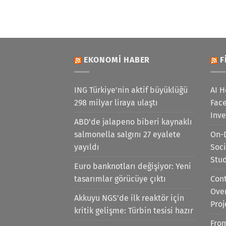
EKONOMI HABER
F
ING Türkiye'nin aktif büyüklüğü
AI H
298 milyar liraya ulaştı
Face
Inv
ABD'de jalapeno biberi kaynaklı
salmonella salgını 27 eyalete
On-
yayıldı
Soci
Stu
Euro banknotları değişiyor: Yeni
tasarımlar görücüye çıktı
Cont
Ove
Akkuyu NGS'de ilk reaktör için
Proj
kritik gelişme: Türbin tesisi hazır
Fro