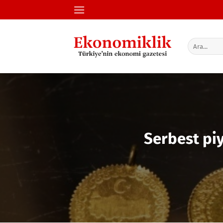
İçeriğe
atla
Serbest piy