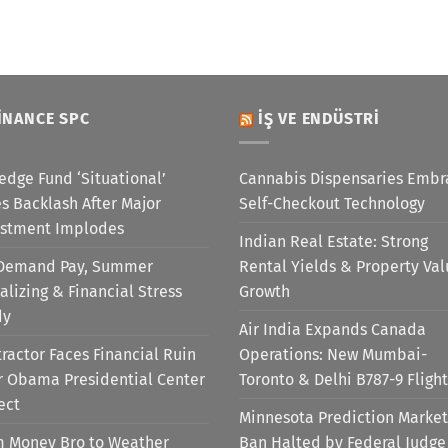
INANCE SPC
İŞ VE ENDÜSTRI
edge Fund ‘Situational’
Cannabis Dispensaries Embr
s Backlash After Major
Self-Checkout Technology
estment Implodes
Indian Real Estate: Strong
Demand Pay, Summer
Rental Yields & Property Va
alizing & Financial Stress
Growth
dy
Air India Expands Canada
ractor Faces Financial Ruin
Operations: New Mumbai-
r Obama Presidential Center
Toronto & Delhi B787-9 Flight
ect
Minnesota Prediction Market
m Money Bro to Weather
Ban Halted by Federal Judge