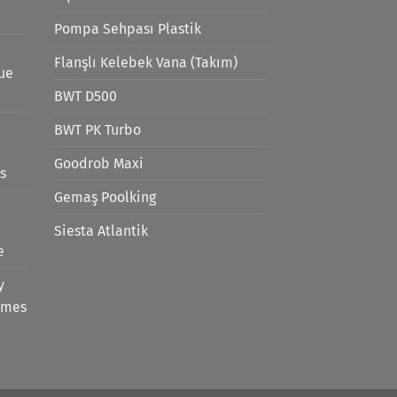
Pompa Sehpası Plastik
Flanşlı Kelebek Vana (Takım)
lue
BWT D500
BWT PK Turbo
Goodrob Maxi
s
Gemaş Poolking
Siesta Atlantik
e
y
emes