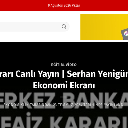
9 Ağustos 2026 Pazar
EĞITIM
,
VIDEO
rarı Canlı Yayın | Serhan Yenig
Ekonomi Ekranı
EKONOMIKLIK
TARAFINDAN
23 TEMMUZ 2024
TARIHINDE YAYINLANDI