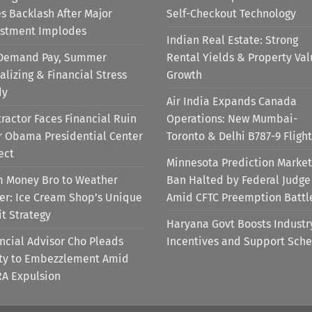
s Backlash After Major
Self-Checkout Technology
estment Implodes
Indian Real Estate: Strong
Demand Pay, Summer
Rental Yields & Property Va
alizing & Financial Stress
Growth
dy
Air India Expands Canada
ractor Faces Financial Ruin
Operations: New Mumbai-
r Obama Presidential Center
Toronto & Delhi B787-9 Flight
ect
Minnesota Prediction Market
m Money Bro to Weather
Ban Halted by Federal Judge
er: Ice Cream Shop’s Unique
Amid CFTC Preemption Battl
it Strategy
Haryana Govt Boosts Industr
ncial Advisor Cho Pleads
Incentives and Support Sch
lty to Embezzlement Amid
RA Expulsion