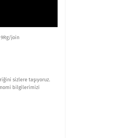
9Rg/join
iğini sizlere taşıyoruz.
nomi bilgilerimizi