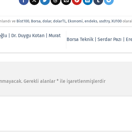
ınlandı ve
Bist100
,
Borsa
,
dolar
,
dolarTL
,
Ekonomi
,
endeks
,
usdtry
,
XU100
olara
ğlu | Dr. Duygu Kotan | Murat
Borsa Teknik | Serdar Pazı | E
anmayacak.
Gerekli alanlar
*
ile işaretlenmişlerdir