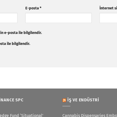
E-posta
*
İnternet s
n e-posta ile bilgilendir.
ta ile bilgilendir.
INANCE SPC
İŞ VE ENDÜSTRI
edge Fund ‘Situational’
Cannabis Dispensaries Embr