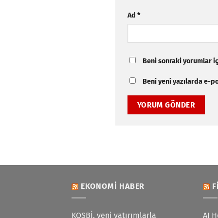
Ad
*
Beni sonraki yorumlar içi
Beni yeni yazılarda e-pos
EKONOMI HABER
F
KOSBİ, yeni yatırımlarla
AI H