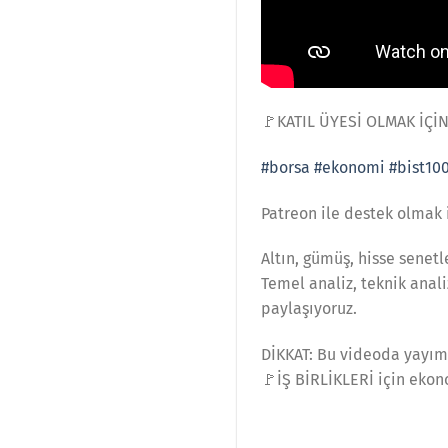
🚩KATIL ÜYESİ OLMAK İÇİ
#borsa
#ekonomi
#bist10
Patreon ile destek olmak
Altın, gümüş, hisse senetle
Temel analiz, teknik anal
paylaşıyoruz.
DİKKAT: Bu videoda yayıml
🚩İŞ BİRLİKLERİ için eko