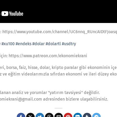
N: https://www.youtube.com/channel/UC6nnq_RUncAIDtFJoasq
0
#xu100
#endeks
#dolar
#dolartl
#usdtry
 için: https://www.patreon.com/ekonomiekrani
ri, borsa, faiz, hisse, dolar, kripto paralar gibi ekonominin içer
iz ve eğitim videolarımızla sıfırdan ekonomi ve ileri düzey eko
anan analiz ve yorumlar "yatırım tavsiyesi" değildir.
nomiekrani@gmail.com adresinden bizlere ulaşabilirsiniz.