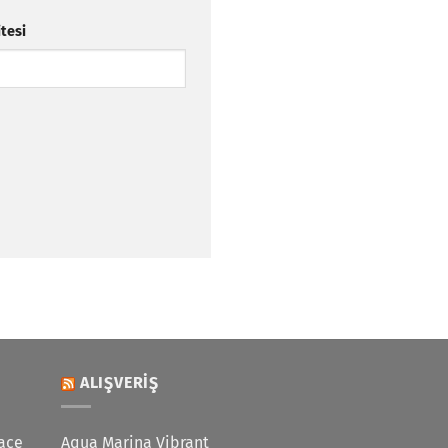
itesi
ALIŞVERIŞ
ace
Aqua Marina Vibrant