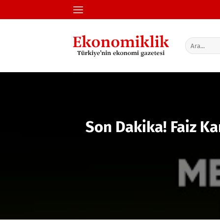
İçeriğe
atla
Son Dakika! Faiz Ka