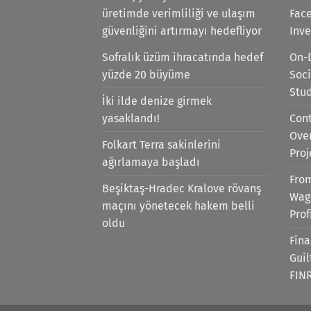
üretimde verimliliği ve ulaşım
Face
güvenliğini artırmayı hedefliyor
Inv
Sofralık üzüm ihracatında hedef
On-
yüzde 20 büyüme
Soci
Stu
İki ilde denize girmek
yasaklandı!
Cont
Ove
Folkart Terra sakinlerini
Proj
ağırlamaya başladı
Fro
Beşiktaş-Hradec Kralove rövanş
Wag
maçını yönetecek hakem belli
Prof
oldu
Fina
Gui
FIN