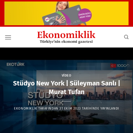
İçeriğe
atla
VIDEO
Stüdyo New York | Süleyman Sanlı |
Murat Tufan
EKONOMIKLIK
TARAFINDAN
31 EKIM 2023
TARIHINDE YAYINLANDI