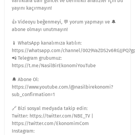
varlıklara dair güncel ve derinlikli analizler için bu
yayını kaçırmayın!
👍 Videoyu beğenmeyi, 💬 yorum yapmayı ve 🔔
abone olmayı unutmayın!
📱 WhatsApp kanalımıza katılın:
https://whatsapp.com/channel/0029VaZDS2v6RGJJPQ7g
📲 Telegram grubumuz:
https://t.me/NasilBirEkonomiYouTube
🔔 Abone Ol:
https://www.youtube.com/@nasilbirekonomi?
sub_confirmation=1
🔗 Bizi sosyal medyada takip edin:
Twitter: https://twitter.com/NBE_TV |
https://twitter.com/EkonomimCom
Instagram: