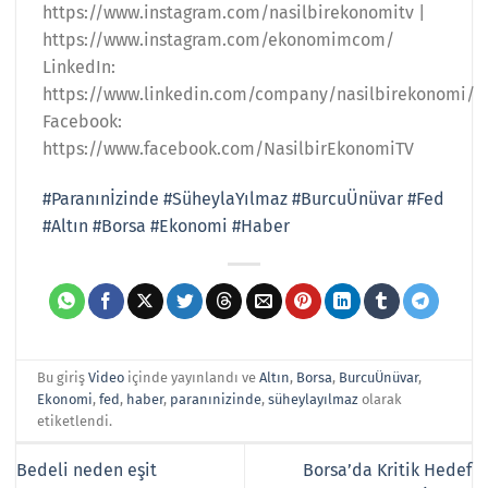
https://www.instagram.com/nasilbirekonomitv |
https://www.instagram.com/ekonomimcom/
LinkedIn:
https://www.linkedin.com/company/nasilbirekonomi/
Facebook:
https://www.facebook.com/NasilbirEkonomiTV
#Paranınİzinde
#SüheylaYılmaz
#BurcuÜnüvar
#Fed
#Altın
#Borsa
#Ekonomi
#Haber
Bu giriş
Video
içinde yayınlandı ve
Altın
,
Borsa
,
BurcuÜnüvar
,
Ekonomi
,
fed
,
haber
,
paranınizinde
,
süheylayılmaz
olarak
etiketlendi.
Bedeli neden eşit
Borsa’da Kritik Hedef