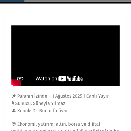
📌 Paranın İzinde – 1 Ağustos 2025 | Canlı Yayın
🎙 Sunucu: Süheyla Yılmaz
👤 Konuk: Dr. Burcu Ünüvar
💬 Ekonomi, yatırım, altın, borsa ve dijital