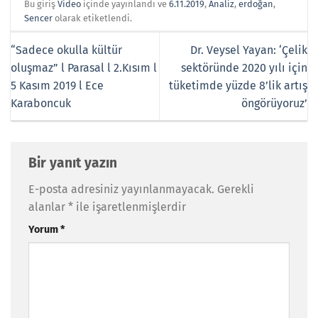
Bu giriş
Video
içinde yayınlandı ve
6.11.2019
,
Analiz
,
erdoğan
,
Sencer
olarak etiketlendi.
“Sadece okulla kültür
Dr. Veysel Yayan: ‘Çelik
oluşmaz” l Parasal l 2.Kısım l
sektöründe 2020 yılı için
5 Kasım 2019 l Ece
tüketimde yüzde 8’lik artış
Karaboncuk
öngörüyoruz’
Bir yanıt yazın
E-posta adresiniz yayınlanmayacak.
Gerekli
alanlar
*
ile işaretlenmişlerdir
Yorum
*