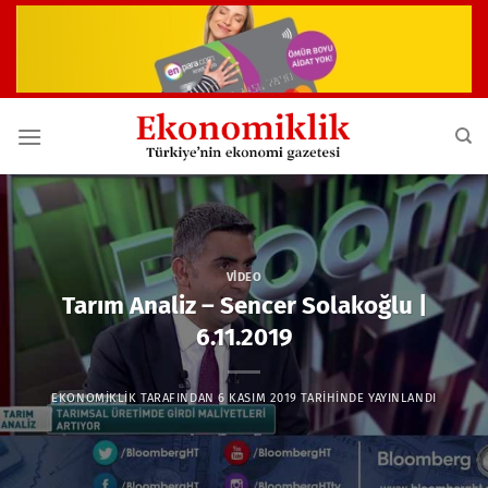
İçeriğe
atla
VIDEO
Tarım Analiz – Sencer Solakoğlu |
6.11.2019
EKONOMIKLIK
TARAFINDAN
6 KASIM 2019
TARIHINDE YAYINLANDI