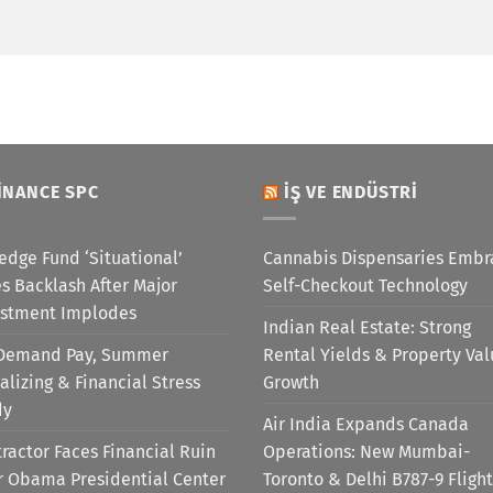
INANCE SPC
İŞ VE ENDÜSTRI
edge Fund ‘Situational’
Cannabis Dispensaries Embr
s Backlash After Major
Self-Checkout Technology
estment Implodes
Indian Real Estate: Strong
Demand Pay, Summer
Rental Yields & Property Va
alizing & Financial Stress
Growth
dy
Air India Expands Canada
ractor Faces Financial Ruin
Operations: New Mumbai-
r Obama Presidential Center
Toronto & Delhi B787-9 Flight