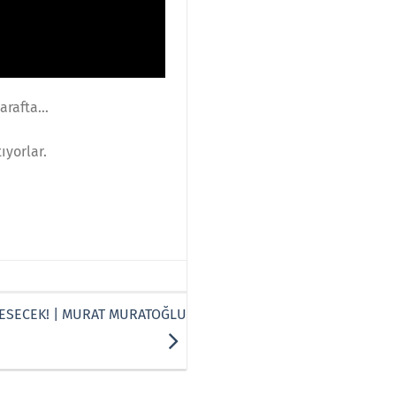
tarafta…
ıyorlar.
ESECEK! | MURAT MURATOĞLU