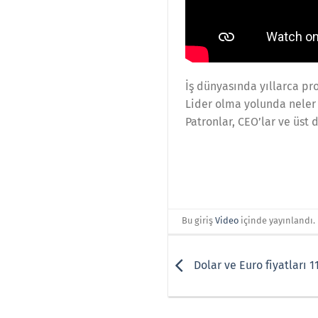
İş dünyasında yıllarca pr
Lider olma yolunda neler 
Patronlar, CEO’lar ve üst 
Bu giriş
Video
içinde yayınlandı.
Dolar ve Euro fiyatları 