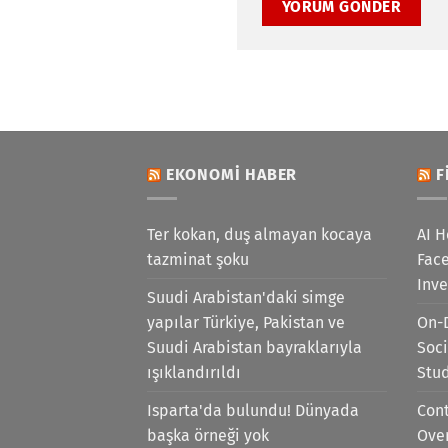
EKONOMI HABER
F
Ter kokan, duş almayan kocaya
AI H
tazminat şoku
Face
Inv
Suudi Arabistan'daki simge
yapılar Türkiye, Pakistan ve
On-
Suudi Arabistan bayraklarıyla
Soci
ışıklandırıldı
Stu
Isparta'da bulundu! Dünyada
Cont
başka örneği yok
Ove