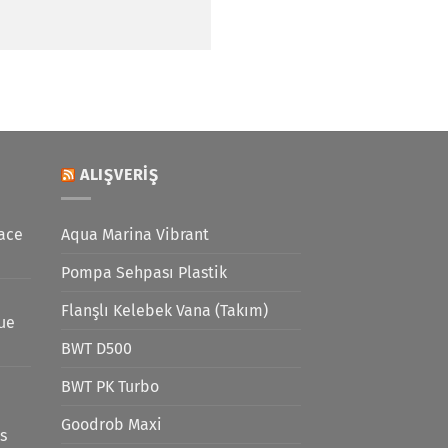
ALIŞVERIŞ
ace
Aqua Marina Vibrant
Pompa Sehpası Plastik
Flanşlı Kelebek Vana (Takım)
lue
BWT D500
BWT PK Turbo
Goodrob Maxi
s