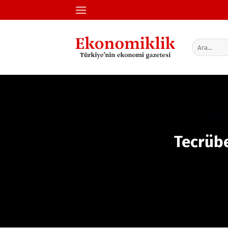
İçeriğe
atla
Tecrübe