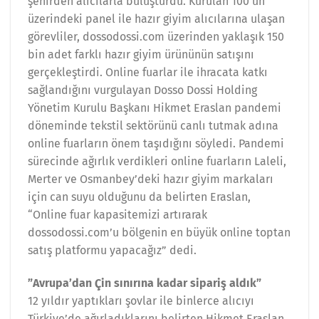
şehirden alıcılarla buluşturdu. Kurulan 100’ün
üzerindeki panel ile hazır giyim alıcılarına ulaşan
görevliler, dossodossi.com üzerinden yaklaşık 150
bin adet farklı hazır giyim ürününün satışını
gerçekleştirdi. Online fuarlar ile ihracata katkı
sağlandığını vurgulayan Dosso Dossi Holding
Yönetim Kurulu Başkanı Hikmet Eraslan pandemi
döneminde tekstil sektörünü canlı tutmak adına
online fuarların önem taşıdığını söyledi. Pandemi
sürecinde ağırlık verdikleri online fuarların Laleli,
Merter ve Osmanbey’deki hazır giyim markaları
için can suyu olduğunu da belirten Eraslan,
“Online fuar kapasitemizi artırarak
dossodossi.com’u bölgenin en büyük online toptan
satış platformu yapacağız” dedi.
”Avrupa’dan Çin sınırına kadar sipariş aldık”
12 yıldır yaptıkları şovlar ile binlerce alıcıyı
Türkiye’de ağırladıklarını belirten Hikmet Eraslan,