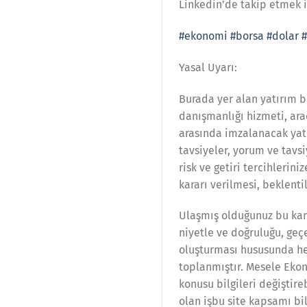
Linkedin’de takip etmek
#ekonomi
#borsa
#dolar
#
Yasal Uyarı:
Burada yer alan yatırım b
danışmanlığı hizmeti, ara
arasında imzalanacak yat
tavsiyeler, yorum ve tavs
risk ve getiri tercihlerin
kararı verilmesi, beklent
Ulaşmış olduğunuz bu kana
niyetle ve doğruluğu, geçe
oluşturması hususunda he
toplanmıştır. Mesele Ekon
konusu bilgileri değiştir
olan işbu site kapsamı bi