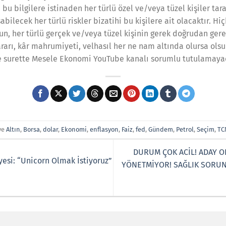
 bilgilere istinaden her türlü özel ve/veya tüzel kişiler tara
bilecek her türlü riskler bizatihi bu kişilere ait olacaktır. Hiç
un, her türlü gerçek ve/veya tüzel kişinin gerek doğrudan gere
rı, kâr mahrumiyeti, velhasıl her ne nam altında olursa olsu
ve surette Mesele Ekonomi YouTube kanalı sorumlu tutulamayac
ve
Altın
,
Borsa
,
dolar
,
Ekonomi
,
enflasyon
,
Faiz
,
fed
,
Gündem
,
Petrol
,
Seçim
,
TC
DURUM ÇOK ACİL! ADAY 
esi: “Unicorn Olmak İstiyoruz”
YÖNETMİYOR! SAĞLIK SORUNU