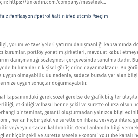
 için: https://linkedin.com/company/meseleek…
faiz
#enflasyon
#petrol
#altın
#fed
#tcmb
#seçim
ilgi, yorum ve tavsiyeleri yatırım danışmanlığı kapsamında değ
cı kurumlar, portföy yönetim şirketleri, mevduat kabul etmey
ırım danışmanlığı sözleşmesi çerçevesinde sunulmaktadır. Bu
iyede bulunanların kişisel görüşlerine dayanmaktadır. Bu görü
ize uygun olmayabilir. Bu nedenle, sadece burada yer alan bilg
ilerinize uygun sonuçlar doğurmayabilir.
l kapsamındaki gerek sözel gerekse de grafik bilgiler ulaşıla
rliliği, etkinliği velhasıl her ne şekil ve surette olursa olsun 
rhangi bir teminat, garanti oluşturmadan yalnızca bilgi edin
omi, her an hiçbir şekil ve surette ön ihbara ve/veya ihtara g
ebilir ve/veya ortadan kaldırabilir. Genel anlamda bilgi verm
lgiler hiçbir şekil ve surette Mesele Ekonomi YouTube kanalı 