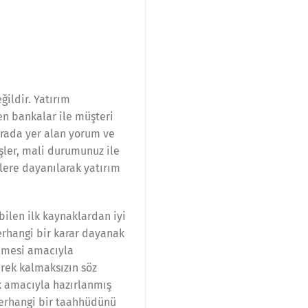
ildir. Yatırım
en bankalar ile müşteri
rada yer alan yorum ve
şler, mali durumunuz ile
ilere dayanılarak yatırım
bilen ilk kaynaklardan iyi
herhangi bir karar dayanak
ilmesi amacıyla
erek kalmaksızın söz
ek amacıyla hazırlanmış
herhangi bir taahhüdünü