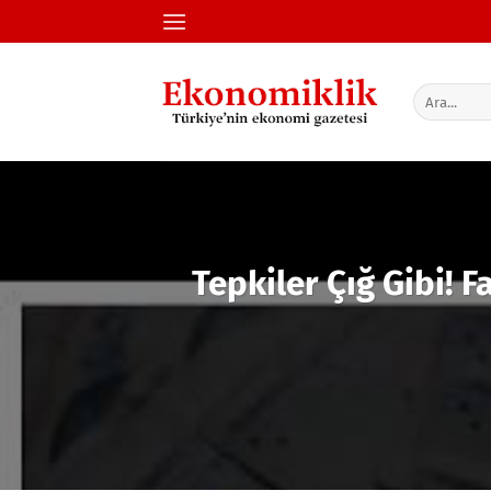
İçeriğe
atla
Tepkiler Çığ Gibi! 