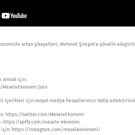
onomide artan şikayetleri, Mehmet Şimşek’e yönelik eleştiriler
 olmak için:
m/MeseleEkonomi/join
 içerikleri için sosyal medya hesaplarımızı takip edebilirsini
çin: https://twitter.com/MeseleEkonomi
n: https://sptfy.com/mesele-ekonomi
 için: https://instagram.com/meseleekonomi/