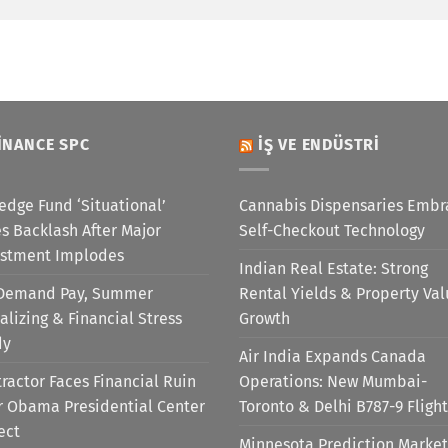
INANCE SPC
İŞ VE ENDÜSTRI
edge Fund ‘Situational’
Cannabis Dispensaries Embr
s Backlash After Major
Self-Checkout Technology
estment Implodes
Indian Real Estate: Strong
Demand Pay, Summer
Rental Yields & Property Va
alizing & Financial Stress
Growth
dy
Air India Expands Canada
ractor Faces Financial Ruin
Operations: New Mumbai-
r Obama Presidential Center
Toronto & Delhi B787-9 Flight
ect
Minnesota Prediction Market