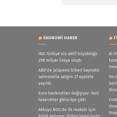
EKONOMI HABER
F
ING Türkiye'nin aktif büyüklüğü
AI H
298 milyar liraya ulaştı
Face
Inv
ABD'de jalapeno biberi kaynaklı
salmonella salgını 27 eyalete
On-
yayıldı
Soci
Stu
Euro banknotları değişiyor: Yeni
tasarımlar görücüye çıktı
Cont
Ove
Akkuyu NGS'de ilk reaktör için
Proj
kritik gelişme: Türbin tesisi hazır