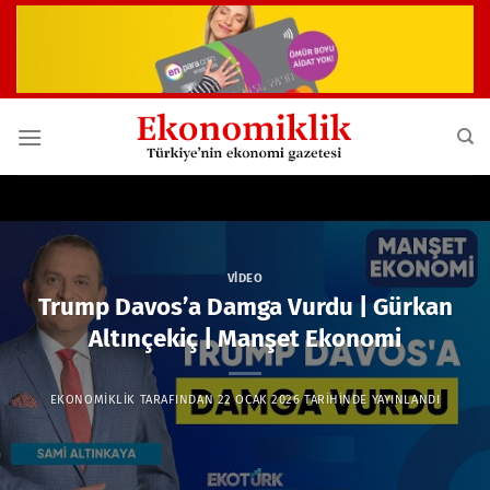
İçeriğe
atla
VIDEO
Trump Davos’a Damga Vurdu | Gürkan
Altınçekiç | Manşet Ekonomi
EKONOMIKLIK
TARAFINDAN
22 OCAK 2026
TARIHINDE YAYINLANDI