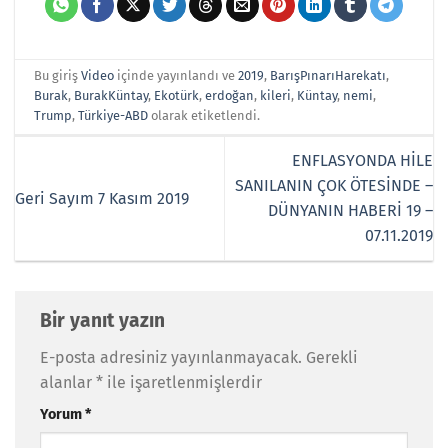
Bu giriş
Video
içinde yayınlandı ve
2019
,
BarışPınarıHarekatı
,
Burak
,
BurakKüntay
,
Ekotürk
,
erdoğan
,
kileri
,
Küntay
,
nemi
,
Trump
,
Türkiye-ABD
olarak etiketlendi.
ENFLASYONDA HİLE
SANILANIN ÇOK ÖTESİNDE –
Geri Sayım 7 Kasım 2019
DÜNYANIN HABERİ 19 –
07.11.2019
Bir yanıt yazın
E-posta adresiniz yayınlanmayacak.
Gerekli
alanlar
*
ile işaretlenmişlerdir
Yorum
*