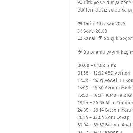
📢 Türkiye ve dünya genel
etkileri, döviz ve borsa p
📅 Tarih: 19 Nisan 2025
🕗 Saat: 20.00
📺 Kanal: 🎥 Selçuk Geçer
🎥 Bu önemli yayını kaçır
00:00 – 01:58 Giriş
01:58 – 12:32 ABD Verileri
12:32 – 15:09 Powell’ın K
15:09 – 15:50 Avrupa Merke
15:50 – 18:34 TCMB Faiz Ka
18:34 – 24:35 Altın Yoruml
24:35 – 26:14 Bitcoin Yoru
26:14 – 33:04 Soru Cevap
33:04 – 33:37 Bitcoin Anali
33:37 – 34:35 Kapanış