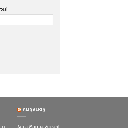
itesi
ALIŞVERIŞ
ace
Aqua Marina Vibrant