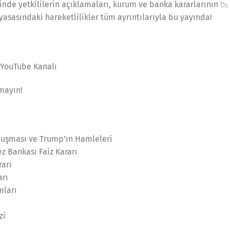
inde yetkililerin açıklamaları, kurum ve banka kararlarının 
iyasasındaki hareketlilikler tüm ayrıntılarıyla bu yayında!
 YouTube Kanalı
mayın!
onuşması ve Trump’ın Hamleleri
z Bankası Faiz Kararı
rarı
arı
mları
zi