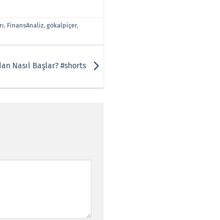
rı
,
FinansAnaliz
,
gökalpiçer
,
dan Nasıl Başlar? #shorts