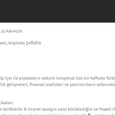
t.ly/48r4UOt
ven, Kriptoda Şeffaflık
alp İçer ile piyasaların nabzını tutuyoruz! Son bir haftada Tür
k gelişmeleri, finansal analizleri ve yatırımcıların radarındak
ikaları:
tarifelerle 🎯 ticaret savaşını nasıl körüklediğini ve Powell i