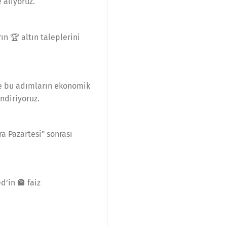
 alıyoruz.
ın 🏆 altın taleplerini
 ve bu adımların ekonomik
endiriyoruz.
ra Pazartesi" sonrası
d’in 🏦 faiz