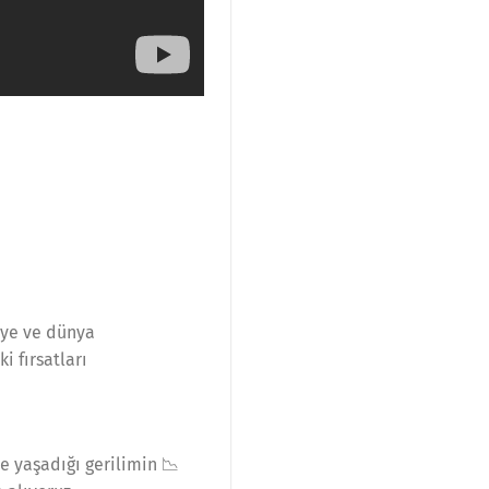
kiye ve dünya
i fırsatları
le yaşadığı gerilimin 📉