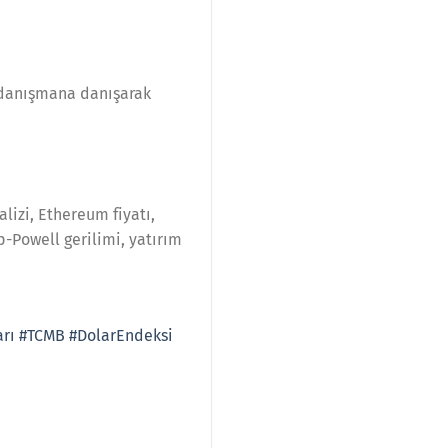
r danışmana danışarak
alizi, Ethereum fiyatı,
p-Powell gerilimi, yatırım
rı
#TCMB
#DolarEndeksi