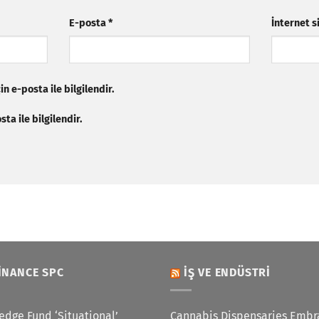
E-posta
*
İnternet s
n e-posta ile bilgilendir.
ta ile bilgilendir.
INANCE SPC
İŞ VE ENDÜSTRI
edge Fund ‘Situational’
Cannabis Dispensaries Embr