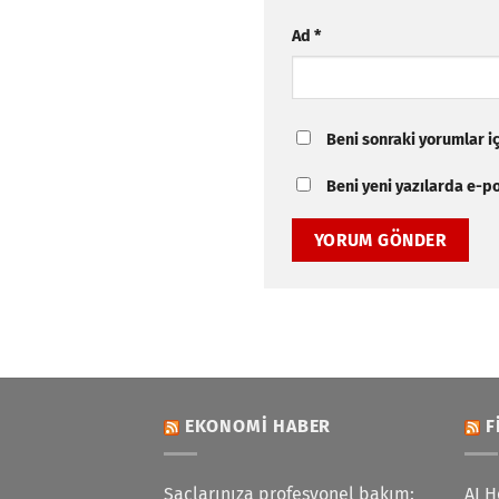
Ad
*
Beni sonraki yorumlar içi
Beni yeni yazılarda e-pos
EKONOMI HABER
F
Saçlarınıza profesyonel bakım:
AI H