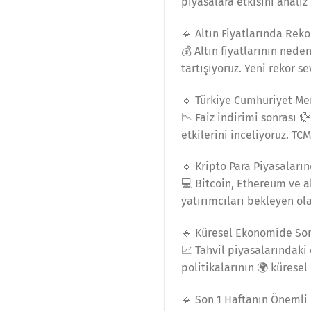
piyasalara etkisini anali
🔹 Altın Fiyatlarında Reko
💰 Altın fiyatlarının nede
tartışıyoruz. Yeni rekor s
🔹 Türkiye Cumhuriyet Mer
📉 Faiz indirimi sonrası 
etkilerini inceliyoruz. TC
🔹 Kripto Para Piyasaları
💻 Bitcoin, Ethereum ve al
yatırımcıları bekleyen ola
🔹 Küresel Ekonomide So
📈 Tahvil piyasalarındaki
politikalarının 🌍 küresel
🔹 Son 1 Haftanın Önemli