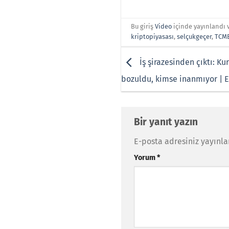
Bu giriş
Video
içinde yayınlandı 
kriptopiyasası
,
selçukgeçer
,
TCM
İş şirazesinden çıktı: Ku
bozuldu, kimse inanmıyor | 
Bir yanıt yazın
E-posta adresiniz yayınl
Yorum
*