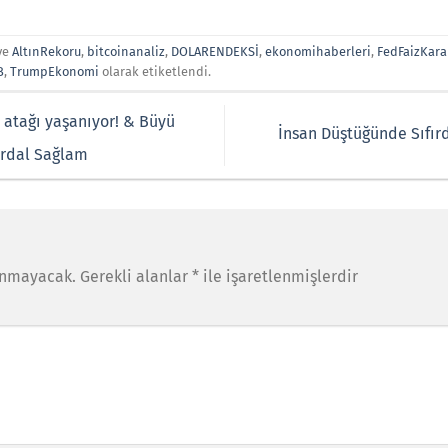
ve
AltınRekoru
,
bitcoinanaliz
,
DOLARENDEKSİ
,
ekonomihaberleri
,
FedFaizKara
B
,
TrumpEkonomi
olarak etiketlendi.
r atağı yaşanıyor! & Büyü
İnsan Düştüğünde Sıfır
Erdal Sağlam
anmayacak.
Gerekli alanlar
*
ile işaretlenmişlerdir