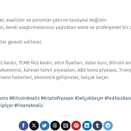
er, analizler ve yorumlar yatırım tavsiyesi değildir.
ızı, kendi araştırmalarınızı yaptıktan sonra ve profesyonel bi
riler garanti edilmez.
z kararı, TCMB faiz kararı, altın fiyatları, dolar kuru, Bitcoin an
 ekonomisi, küresel tahvil piyasaları, ABD bono piyasası, Trum
, finans haberleri, ekonomik gelişmeler, Selçuk Geçer.
koru
#BitcoinAnaliz
#KriptoPiyasası
#SelçukGeçer
#FedFaizKara
lpİçer
#FinansAnaliz