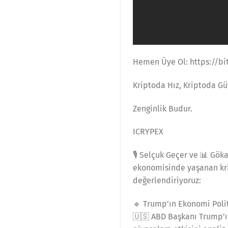
Hemen Üye Ol: https://bi
Kriptoda Hız, Kriptoda Gü
Zenginlik Budur.
ICRYPEX
🎙️ Selçuk Geçer ve 📊 Gök
ekonomisinde yaşanan kriti
değerlendiriyoruz:
🔹 Trump’ın Ekonomi Polit
🇺🇸 ABD Başkanı Trump’ın 