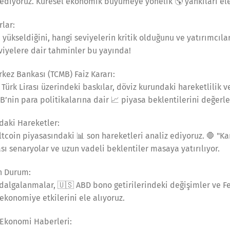
z ediyoruz. Küresel ekonomik büyümeye yönelik 🌎 yankıları ele
rlar:
n yükseldiğini, hangi seviyelerin kritik olduğunu ve yatırımcılar
eviyelere dair tahminler bu yayında!
kez Bankası (TCMB) Faiz Kararı:
 Türk Lirası üzerindeki baskılar, döviz kurundaki hareketlilik
MB’nin para politikalarına dair 📈 piyasa beklentilerini değerl
ndaki Hareketler:
tcoin piyasasındaki 📊 son hareketleri analiz ediyoruz. 🛑 "Ka
sı senaryolar ve uzun vadeli beklentiler masaya yatırılıyor.
n Durum:
 dalgalanmalar, 🇺🇸 ABD bono getirilerindeki değişimler ve Fe
 ekonomiye etkilerini ele alıyoruz.
 Ekonomi Haberleri: