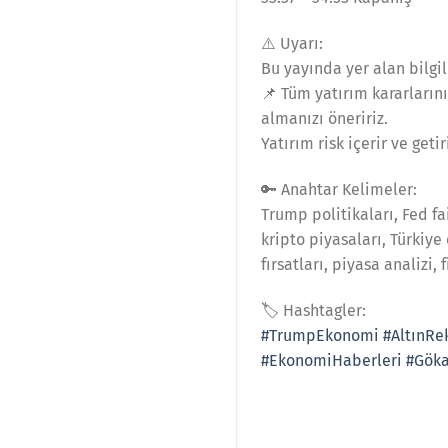
⚠️ Uyarı:
Bu yayında yer alan bilgil
📌 Tüm yatırım kararların
almanızı öneririz.
Yatırım risk içerir ve geti
🔑 Anahtar Kelimeler:
Trump politikaları, Fed fai
kripto piyasaları, Türkiye
fırsatları, piyasa analizi
🏷️ Hashtagler:
#TrumpEkonomi
#AltınRe
#EkonomiHaberleri
#Göka